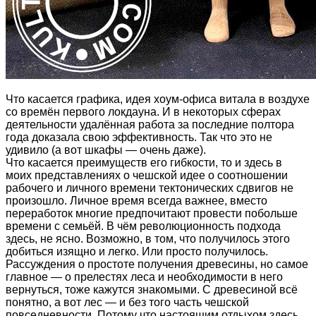
Что касается графика, идея хоум-офиса витала в воздухе
со времён первого локдауна. И в некоторых сферах
деятельности удалённая работа за последние полтора
года доказала свою эффективность. Так что это не
удивило (а вот шкафы — очень даже).
Что касается преимуществ его гибкости, то и здесь в
моих представлениях о чешской идее о соотношении
рабочего и личного времени тектонических сдвигов не
произошло. Личное время всегда важнее, вместо
переработок многие предпочитают провести побольше
времени с семьёй. В чём революционность подхода
здесь, не ясно. Возможно, в том, что получилось этого
добиться изящно и легко. Или просто получилось.
Рассуждения о простоте получения древесины, но самое
главное — о прелестях леса и необходимости в него
вернуться, тоже кажутся знакомыми. С древесиной всё
понятно, а вот лес — и без того часть чешской
повседневности. Потому что настоящим отдыхом здесь