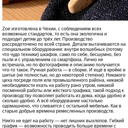
Zoe изготовлена в Чехии, с соблюдением всех
возможные стандартов, то есть она экологична и
подходит детям до трёх лет. Производство
рассредоточено по всей стране. Детали вытачиваются на
специальном оборудовании: внутри волшебных (потому
что чудо техники) шкафов, само по себе, бесшумно, без
пыли и с управлением со смартфона. Лично не
встречала, но по фотографиям и описанию получается
что-то такое. Ручная работа — в сборке. И ещё в кройке и
шитье (не полностью, но до некоторой степени). Никакого
цеха посреди поля или промышленного района, никакой
необходимости ехать на работу рано утром, никакой
посменной работы или жёсткого графика; такой подход к
производству позволяет работать из дома, когда удобно и
сколько удобно. А всё оборудование настолько
одомашнено, что сливается с остальной мебелью. Как в
старые добрые времена ремесленных производств.
Никто не едет на работу — нет лишних выхлопов. Гибкий
график — возможность проводить больше времени с