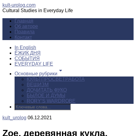
kult-urolog.com
Cultural Studies in Everyday Life
Главная
Об авторе
Правила
Контакт
In English
ЁЖИК ДНЯ
СОБЫТИЯ
EVERYDAY LIFE
Основные рубрики
КУЛЬТПРОСВЕТРАБОТА
ВЕЩИЗМ
ДОЧИТАТЬ ФУКО
БЫЛОЕ И ДУМЫ
RORY’S WARDROBE
kult_urolog
06.12.2021
Zoe, деревянная кукла.