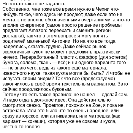
Но что-то как-то не задалось.
Собственно, мне тоже всё время нужно в Чехии что-
нибудь такое, чего здесь не продают, даже если это не
мечта, с не вполне обозначенными очертаниями, а что-то
вполне конкретное (самое просто решение проблемы
предлагает Amazon: переехать и сменить регион
доставки), так что в этом вопросе я могу понять
родителей маленькой Антонии. Но на что все тогда
надеялись, сказать трудно. Даже сейчас рынок
экологичных кукол не может предложить практически
ничего. Переработанный пластик, фарфор (для эстетов),
бумага, солома, ткань — всё; и ни одного варианта того
— не знаю чего, ведь из какого ещё материала,
известного науке, такая кукла могла бы быть? И чтобы не
испугать своим видом? Так что всё (предсказуемо)
закончилось в своё время текстильным вариантом. Зато
сейчас продолжилось буковым.
Потому что есть такое правило: не нашёл — сделай сам.
И надо отдать должное идее. Она действительно
смотрится свежо. Проектов, похожих на Zoe, я пока не
встречала. Или это было что-то очень народное, или
сразу авторское, или антиквариат, или матрёшка (как
вариант — кокеши), которая уже не совсем и кукла,
честно-то говоря.