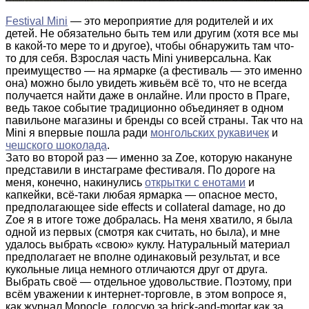
Festival Mini
— это мероприятие для родителей и их
детей. Не обязательно быть тем или другим (хотя все мы
в какой-то мере то и другое), чтобы обнаружить там что-
то для себя. Взрослая часть Mini универсальна. Как
преимущество — на ярмарке (а фестиваль — это именно
она) можно было увидеть живьём всё то, что не всегда
получается найти даже в онлайне. Или просто в Праге,
ведь такое событие традиционно объединяет в одном
павильоне магазины и бренды со всей страны. Так что на
Mini я впервые пошла ради
монгольских рукавичек
и
чешского шоколада
.
Зато во второй раз — именно за Zoe, которую накануне
представили в инстаграме фестиваля. По дороге на
меня, конечно, накинулись
открытки с енотами
и
капкейки, всё-таки любая ярмарка — опасное место,
предполагающее side effects и collateral damage, но до
Zoe я в итоге тоже добралась. На меня хватило, я была
одной из первых (смотря как считать, но была), и мне
удалось выбрать «свою» куклу. Натуральный материал
предполагает не вполне одинаковый результат, и все
кукольные лица немного отличаются друг от друга.
Выбрать своё — отдельное удовольствие. Поэтому, при
всём уважении к интернет-торговле, в этом вопросе я,
как журнал Monocle, голосую за brick-and-mortar как за