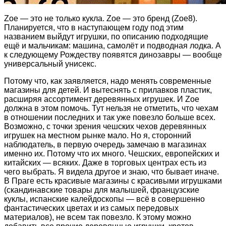
Zoe — это не только кукла. Zoe — это бренд (Zoe8).
Планируется, что в наступающем году под этим
названием выйдут игрушки, по описанию подходящие
ещё и мальчикам: машина, самолёт и подводная лодка. А
к следующему Рождеству появятся динозавры — вообще
универсальный унисекс.
Потому что, как заявляется, надо менять современные
магазины для детей. И вытеснять с прилавков пластик,
расширяя ассортимент деревянных игрушек. И Zoe
должна в этом помочь. Тут нельзя не отметить, что чехам
в отношении последних и так уже повезло больше всех.
Возможно, с точки зрения чешских чехов деревянных
игрушек на местном рынке мало. Но я, сторонний
наблюдатель, в первую очередь замечаю в магазинах
именно их. Потому что их много. Чешских, европейских и
китайских — всяких. Даже в торговых центрах есть из
чего выбрать. Я видела другое и знаю, что бывает иначе.
В Праге есть красивые магазины с красивыми игрушками
(скандинавские товары для малышей, французские
куклы, испанские калейдоскопы — всё в совершенно
фантастических цветах и из самых передовых
материалов), не всем так повезло. К этому можно