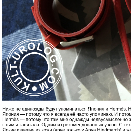
Ниже не единожды будут упоминаться Япония и Hermès. На
Япония — потому что я всегда её часто упоминаю. И пото
Hermès — потому что там мне однажды недвусмысленно зая
с ним и завязала. Одним из рекомендованных узлов. С тех
Яркие изделия из кожи (ярче только у Anya Hindmarch) и же