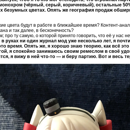
нохром (чёрный, серый, коричневый), остальные 50% 
х безумных цветах. Опять же география продаж обширна
ие цвета будут в работе в ближайшее время? Контент-анали
ана и так далее, в бесконечность?
; про ту самую, о которой принято говорить, что её у нас не
 в руках ни один журнал мод уже несколько лет, я почт
это время. Опять же, я хорошо знаю теорию, как всё эт
угой, я спокойно занимаюсь своим ремеслом в своё уд
тся, я вижу в ней что-то — и беру партию. Вот и весь т