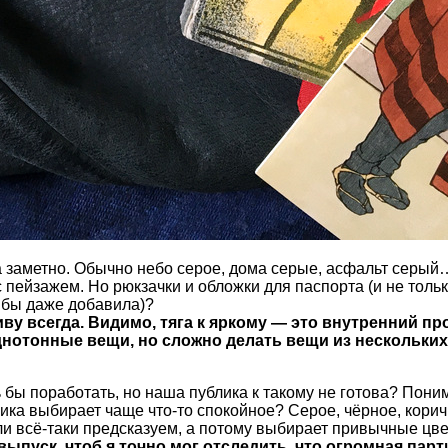
да заметно. Обычно небо серое, дома серые, асфальт серый
 пейзажем. Но рюкзачки и обложки для паспорта (и не тольк
 бы даже добавила)?
иву всегда. Видимо, тяга к яркому — это внутренний пр
днотонные вещи, но сложно делать вещи из нескольких
ь бы поработать, но наша публика к такому не готова? Пони
ика выбирает чаще что-то спокойное? Серое, чёрное, кори
ли всё-таки предсказуем, а потому выбирает привычные цв
 выпуск, чтоб я точно мог отследить, что огромная пар