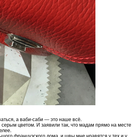
аться, а ваби-саби — это наше всё.
 серым цветом. И заявили так, что мадам прямо на месте
елее.
льшого французского дома, и швы мне нравятся у тех и у