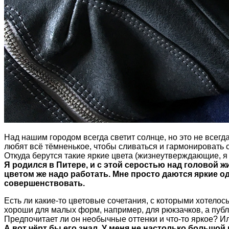
Над нашим городом всегда светит солнце, но это не всег
любят всё тёмненькое, чтобы сливаться и гармонировать с
Откуда берутся такие яркие цвета (жизнеутверждающие, я
Я родился в Питере, и с этой серостью над головой ж
цветом же надо работать. Мне просто даются яркие о
совершенствовать.
Есть ли какие-то цветовые сочетания, с которыми хотелос
хороши для малых форм, например, для рюкзачков, а публ
Предпочитает ли он необычные оттенки и что-то яркое? И
А вот чёрт бы его знал. У меня не настолько большой