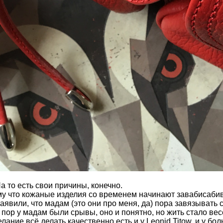
 то есть свои причины, конечно.
му что кожаные изделия со временем начинают завабисабив
вили, что мадам (это они про меня, да) пора завязывать с
 пор у мадам были срывы, оно и понятно, но жить стало вес
лание всё делать качественно есть и у Leonid Titow, и у бо