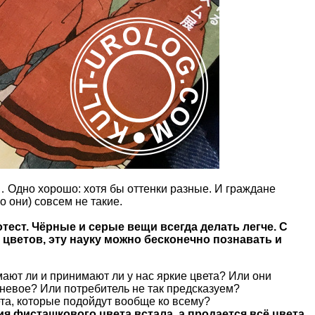
… Одно хорошо: хотя бы оттенки разные. И граждане
о они) совсем не такие.
отест. Чёрные и серые вещи всегда делать легче. С
 цветов, эту науку можно бесконечно познавать и
мают ли и принимают ли у нас яркие цвета? Или они
чневое? Или потребитель не так предсказуем?
ета, которые подойдут вообще ко всему?
тия фисташкового цвета встала, а продается всё цвета