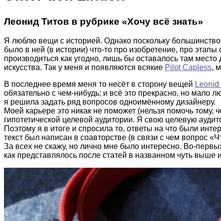
Леонид Титов в рубрике «Хочу всё знать»
Я люблю вещи с историей. Однако поскольку большинство 
было в ней (в истории) что-то про изобретение, про этап
производиться как угодно, лишь бы оставалось там место 
искусства. Так у меня и появляются всякие
Pilot Capless
, 
В последнее время меня то несёт в сторону вещей
Leonid 
обязательно с чем-нибудь; и всё это прекрасно, но мало л
я решила задать ряд вопросов одноимённому дизайнеру.
Моей карьере это никак не поможет (нельзя помочь тому, че
гипотетической целевой аудитории. Я свою целевую аудит
Поэтому я в итоге и спросила то, ответы на что были инт
текст был написан в соавторстве (в связи с чем вопрос 
За всех не скажу, но лично мне было интересно. Во-перв
как представлялось после статей в названном чуть выше и