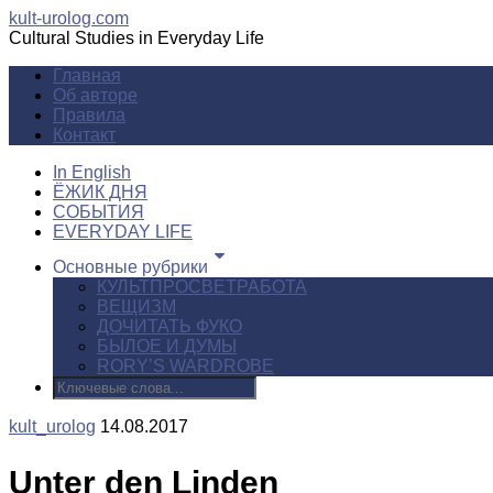
kult-urolog.com
Cultural Studies in Everyday Life
Главная
Об авторе
Правила
Контакт
In English
ЁЖИК ДНЯ
СОБЫТИЯ
EVERYDAY LIFE
Основные рубрики
КУЛЬТПРОСВЕТРАБОТА
ВЕЩИЗМ
ДОЧИТАТЬ ФУКО
БЫЛОЕ И ДУМЫ
RORY’S WARDROBE
kult_urolog
14.08.2017
Unter den Linden