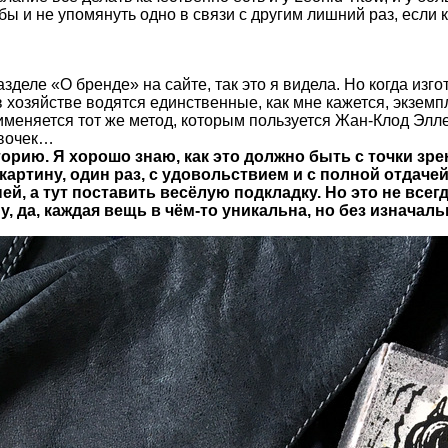
 бы и не упомянуть одно в связи с другим лишний раз, если
зделе «О бренде» на сайте, так это я видела. Но когда изг
в хозяйстве водятся единственные, как мне кажется, экземп
еняется тот же метод, которым пользуется Жан-Клод Эллена
евочек…
орию. Я хорошо знаю, как это должно быть с точки зре
картину, один раз, с удовольствием и с полной отдачей.
й, а тут поставить весёлую подкладку. Но это не всег
му, да, каждая вещь в чём-то уникальна, но без изначал