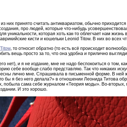
из них принято считать антиквариатом, обычно приходится 
ы создания, про людей, которые что-нибудь усовершенствова
для уникальности, которая хоть как-то облегчает нам жизн
маврикийские кисти и кошельки Leonid Titow. В них во всех чт
Titow
, то относит обратно (то есть всё происходит волнооб
юбить вещь просто за то, что она удобна и прилично выгляди
го нет), и я не издание, мне не надо беспокоиться о том, к
орию себе вообще слабо представляю. Так что никаких иск
ересны лично мне. Спрашивала в письменной форме. В ней ж
«Что бы я без него делала?» в отношении Леонида Титова о
ых, побыла сама себе журналом «Теория моды». Во-вторых, 
здании. И это хорошо.