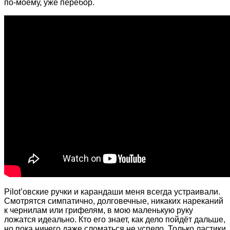
по-моему, уже перебор.
Pilot’овские ручки и карандаши меня всегда устраивали.
Смотрятся симпатично, долговечные, никаких нареканий
к чернилам или грифелям, в мою маленькую руку
ложатся идеально. Кто его знает, как дело пойдёт дальше,
но пока ничего даже сломаться не успело. Только ластики