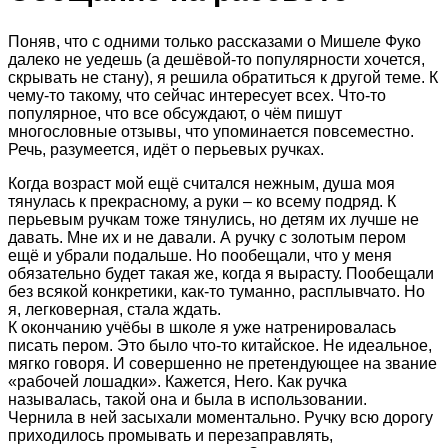
Поняв, что с одними только рассказами о Мишеле Фуко
далеко не уедешь (а дешёвой-то популярности хочется,
скрывать не стану), я решила обратиться к другой теме. К
чему-то такому, что сейчас интересует всех. Что-то
популярное, что все обсуждают, о чём пишут
многословные отзывы, что упоминается повсеместно.
Речь, разумеется, идёт о перьевых ручках.
Когда возраст мой ещё считался нежным, душа моя
тянулась к прекрасному, а руки – ко всему подряд. К
перьевым ручкам тоже тянулись, но детям их лучше не
давать. Мне их и не давали. А ручку с золотым пером
ещё и убрали подальше. Но пообещали, что у меня
обязательно будет такая же, когда я вырасту. Пообещали
без всякой конкретики, как-то туманно, расплывчато. Но
я, легковерная, стала ждать.
К окончанию учёбы в школе я уже натренировалась
писать пером. Это было что-то китайское. Не идеальное,
мягко говоря. И совершенно не претендующее на звание
«рабочей лошадки». Кажется, Hero. Как ручка
называлась, такой она и была в использовании.
Чернила в ней засыхали моментально. Ручку всю дорогу
приходилось промывать и перезаправлять,