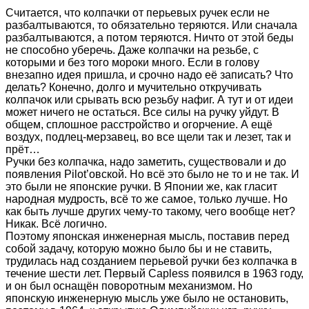
Считается, что колпачки от перьевых ручек если не
разбалтываются, то обязательно теряются. Или сначала
разбалтываются, а потом теряются. Ничто от этой беды
не способно уберечь. Даже колпачки на резьбе, с
которыми и без того мороки много. Если в голову
внезапно идея пришла, и срочно надо её записать? Что
делать? Конечно, долго и мучительно откручивать
колпачок или срывать всю резьбу нафиг. А тут и от идеи
может ничего не остаться. Все силы на ручку уйдут. В
общем, сплошное расстройство и огорчение. А ещё
воздух, подлец-мерзавец, во все щели так и лезет, так и
прёт…
Ручки без колпачка, надо заметить, существовали и до
появления Pilot’овской. Но всё это было не то и не так. И
это были не японские ручки. В Японии же, как гласит
народная мудрость, всё то же самое, только лучше. Но
как быть лучше других чему-то такому, чего вообще нет?
Никак. Всё логично.
Поэтому японская инженерная мысль, поставив перед
собой задачу, которую можно было бы и не ставить,
трудилась над созданием перьевой ручки без колпачка в
течение шести лет. Первый Capless появился в 1963 году,
и он был оснащён поворотным механизмом. Но
японскую инженерную мысль уже было не остановить,