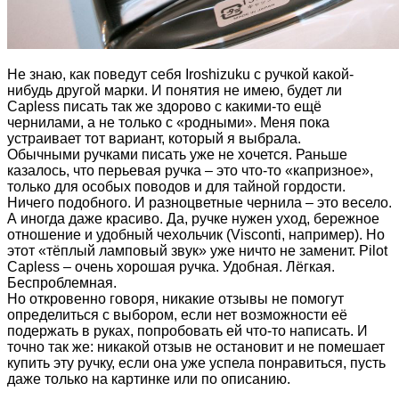
Не знаю, как поведут себя Iroshizuku с ручкой какой-
нибудь другой марки. И понятия не имею, будет ли
Capless писать так же здорово с какими-то ещё
чернилами, а не только с «родными». Меня пока
устраивает тот вариант, который я выбрала.
Обычными ручками писать уже не хочется. Раньше
казалось, что перьевая ручка – это что-то «капризное»,
только для особых поводов и для тайной гордости.
Ничего подобного. И разноцветные чернила – это весело.
А иногда даже красиво. Да, ручке нужен уход, бережное
отношение и удобный чехольчик (Visconti, например). Но
этот «тёплый ламповый звук» уже ничто не заменит. Pilot
Capless – очень хорошая ручка. Удобная. Лёгкая.
Беспроблемная.
Но откровенно говоря, никакие отзывы не помогут
определиться с выбором, если нет возможности её
подержать в руках, попробовать ей что-то написать. И
точно так же: никакой отзыв не остановит и не помешает
купить эту ручку, если она уже успела понравиться, пусть
даже только на картинке или по описанию.