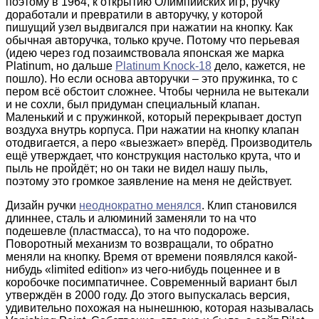
поэтому в 1964, к открытию Олимпийских игр, ручку
доработали и превратили в авторучку, у которой
пишущий узел выдвигался при нажатии на кнопку. Как
обычная авторучка, только круче. Потому что перьевая
(идею через год позаимствовала японская же марка
Platinum, но дальше
Platinum Knock-18
дело, кажется, не
пошло). Но если основа авторучки – это пружинка, то с
пером всё обстоит сложнее. Чтобы чернила не вытекали
и не сохли, был придуман специальный клапан.
Маленький и с пружинкой, который перекрывает доступ
воздуха внутрь корпуса. При нажатии на кнопку клапан
отодвигается, а перо «выезжает» вперёд. Производитель
ещё утверждает, что конструкция настолько крута, что и
пыль не пройдёт; но он таки не видел нашу пыль,
поэтому это громкое заявление на меня не действует.
Дизайн ручки
неоднократно менялся
. Клип становился
длиннее, сталь и алюминий заменяли то на что
подешевле (пластмасса), то на что подороже.
Поворотный механизм то возвращали, то обратно
меняли на кнопку. Время от времени появлялся какой-
нибудь «limited edition» из чего-нибудь поценнее и в
коробочке посимпатичнее. Современный вариант был
утверждён в 2000 году. До этого выпускалась версия,
удивительно похожая на нынешнюю, которая называлась