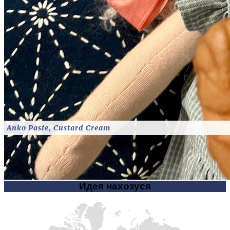
Anko Paste, Custard Cream
Идея нахозуся