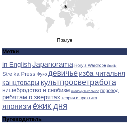
Прагуе
Метки
Japanorama
in English
Rory's Wardrobe
Spotify
девичье
изба-читальня
Strelka Press
Фуко
культпросветработа
канцтовары
нищебродство и снобизм
перевод
околомузыкальное
ребятам о зверятах
теория и практика
ёжик дня
японизм
Путеводитель