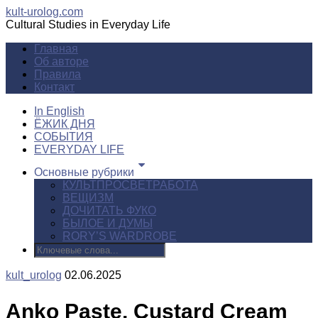
kult-urolog.com
Cultural Studies in Everyday Life
Главная
Об авторе
Правила
Контакт
In English
ЁЖИК ДНЯ
СОБЫТИЯ
EVERYDAY LIFE
Основные рубрики
КУЛЬТПРОСВЕТРАБОТА
ВЕЩИЗМ
ДОЧИТАТЬ ФУКО
БЫЛОЕ И ДУМЫ
RORY’S WARDROBE
kult_urolog
02.06.2025
Anko Paste, Custard Cream