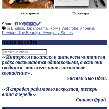
master-piece
25 января
Share:
in English
,
Japanorama
,
Rory's Wardrobe
,
японизм
Previous
The Beauty of Everyday Stones
Поиск на сайте
«Интересы писателя и интересы читателя
редко оказываются одинаковыми, а если они
сходятся, это всего лишь счастливое
совпадение».
Уистен Хью Оден.
«Я страдал ради моего искусства, теперь
ваша очередь».
Стивен Фрай.