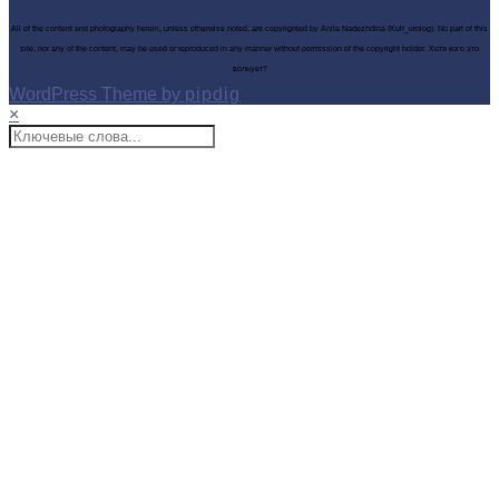
All of the content and photography herein, unless otherwise noted, are copyrighted by Anita Nadezhdina (Kult_urolog). No part of this
site, nor any of the content, may be used or reproduced in any manner without permission of the copyright holder. Хотя кого это
волнует?
WordPress Theme by
pipdig
×