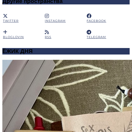
Другие пространства
TWITTER
INSTAGRAM
FACEBOOK
BLOGLOVIN
RSS
TELEGRAM
ЁЖИК ДНЯ