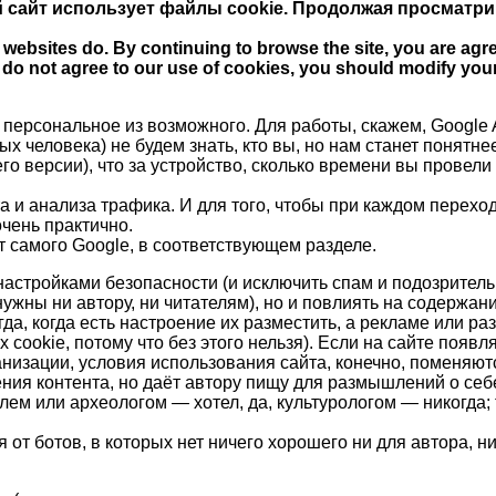
 сайт использует файлы cookie. Продолжая просматри
 websites do. By continuing to browse the site, you are agre
ou do not agree to our use of cookies, you should modify you
персональное из возможного. Для работы, скажем, Google A
ых человека) не будем знать, кто вы, но нам станет понятн
его версии), что за устройство, сколько времени вы провели 
и анализа трафика. И для того, чтобы при каждом переход
чень практично.
т самого Google, в соответствующем разделе.
настройками безопасности (и исключить спам и подозритель
жны ни автору, ни читателям), но и повлиять на содержани
гда, когда есть настроение их разместить, а рекламе или
ookie, потому что без этого нельзя). Если на сайте появля
низации, условия использования сайта, конечно, поменяются
ния контента, но даёт автору пищу для размышлений о себе 
ем или археологом — хотел, да, культурологом — никогда; 
 от ботов, в которых нет ничего хорошего ни для автора, н