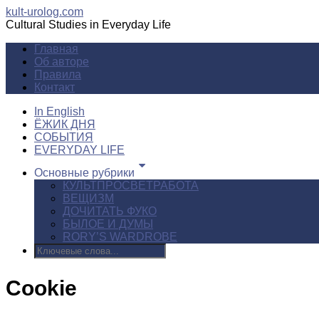
kult-urolog.com
Cultural Studies in Everyday Life
Главная
Об авторе
Правила
Контакт
In English
ЁЖИК ДНЯ
СОБЫТИЯ
EVERYDAY LIFE
Основные рубрики
КУЛЬТПРОСВЕТРАБОТА
ВЕЩИЗМ
ДОЧИТАТЬ ФУКО
БЫЛОЕ И ДУМЫ
RORY’S WARDROBE
Cookie