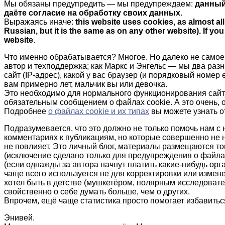
Мы обязаны предупредить — мы предупреждаем:
данный
даёте согласие на обработку своих данных
.
Выражаясь иначе:
this website uses cookies, as almost all
Russian, but it is the same as on any other website). If y
website
.
Что именно обрабатывается? Многое. Но далеко не самое 
автор и техподдержка; как Маркс и Энгельс — мы два разн
сайт (IP-адрес), какой у вас браузер (и порядковый номер 
вам примерно лет, мальчик вы или девочка.
Это необходимо для нормального функционирования сайта 
обязательным сообщением о файлах cookie. А это очень, о
Подробнее
о файлах cookie и их типах
вы можете узнать о
Подразумевается, что это должно не только помочь нам с 
комментариях к публикациям, но которые совершенно не ну
не повлияет. Это личный блог, материалы размещаются то
(исключение сделано только для предупреждения о файлах c
(если однажды за автора начнут платить какие-нибудь орга
чаще всего используется не для корректировки или измене
хотел быть в детстве (мушкетёром, полярным исследовател
свойственно о себе думать больше, чем о других.
Впрочем, ещё чаще статистика просто помогает избавиться
Энивей.