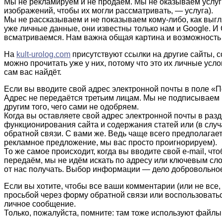
Мы не рекламируем и не продаём. Мы не оказываем услуги 
изображений, чтобы их могли рассматривать, — услуга).
Мы не рассказываем и не показываем кому-либо, как выгл
уже личные данные, они известны только нам и Google. И
всматриваемся. Нам важна общая картина и возможность 
На
kult-urolog.com
присутствуют ссылки на другие сайты, с
можно прочитать уже у них, потому что это их личные усло
сам вас найдёт.
Если вы вводите свой адрес электронной почты в поле «П
Адрес не передаётся третьим лицам. Мы не подписываем 
другим того, чего сами не одобряем.
Когда вы оставляете свой адрес электронной почты в раз
функционирования сайта и содержания статей или (в слу
обратной связи. С вами же. Ведь чаще всего предполагае
рекламное предложение, мы вас просто проигнорируем).
То же самое происходит, когда вы вводите свой e-mail, чт
передаём, мы не идём искать по адресу или ключевым слов
от нас получать. Выбор информации — дело добровольно
Если вы хотите, чтобы все ваши комментарии (или не все,
просьбой через форму обратной связи или воспользоватьс
личное сообщение.
Только, пожалуйста, помните: там тоже используют файлы 