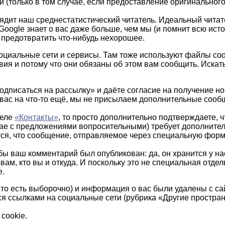
(только в том случае, если предоставление оригинального а
ядит наш среднестатистический читатель. Идеальный читат
 Google знает о вас даже больше, чем мы (и помнит всю ис
предотвратить что-нибудь нехорошее.
оциальные сети и сервисы. Там тоже используют файлы cook
вия и потому что они обязаны об этом вам сообщить. Искать
одписаться на рассылку» и даёте согласие на получение но
вас на что-то ещё, мы не присылаем дополнительные сооб
деле
«Контакты»
, то просто дополнительно подтверждаете, 
чае с предложениями вопросительными) требует дополнител
тся, что сообщение, отправляемое через специальную форм
обы ваш комментарий был опубликован: да, он хранится у нас
ам, кто вы и откуда. И поскольку это не специальная отде
е.
 то есть выборочно) и информация о вас были удалены с са
я ссылками на социальные сети (рубрика «Другие простран
cookie.