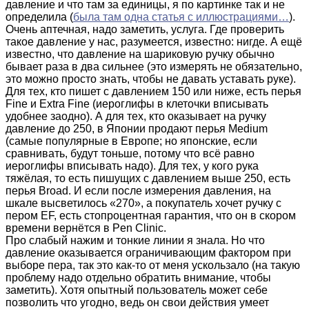
давление и что там за единицы, я по картинке так и не
определила (
была там одна статья с иллюстрациями…
).
Очень аптечная, надо заметить, услуга. Где проверить
такое давление у нас, разумеется, известно: нигде. А ещё
известно, что давление на шариковую ручку обычно
бывает раза в два сильнее (это измерять не обязательно,
это можно просто знать, чтобы не давать уставать руке).
Для тех, кто пишет с давлением 150 или ниже, есть перья
Fine и Extra Fine (иероглифы в клеточки вписывать
удобнее заодно). А для тех, кто оказывает на ручку
давление до 250, в Японии продают перья Medium
(самые популярные в Европе; но японские, если
сравнивать, будут тоньше, потому что всё равно
иероглифы вписывать надо). Для тех, у кого рука
тяжёлая, то есть пишущих с давлением выше 250, есть
перья Broad. И если после измерения давления, на
шкале высветилось «270», а покупатель хочет ручку с
пером EF, есть стопроцентная гарантия, что он в скором
времени вернётся в Pen Clinic.
Про слабый нажим и тонкие линии я знала. Но что
давление оказывается ограничивающим фактором при
выборе пера, так это как-то от меня ускользало (на такую
проблему надо отдельно обратить внимание, чтобы
заметить). Хотя опытный пользователь может себе
позволить что угодно, ведь он свои действия умеет