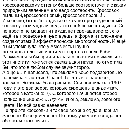
кроссовок какому оттенку больше соответствует и с каким
природным явлением его надо соотносить. Кроссовок
пыльный, кроссовок новый, кроссовок правый…
И конечно, было бы отдельно сказано про раздвоенный
язычок у этой модели, ведь это вообще мечта идиота. Он
не просто не мешает и никуда не перекашивается, его
ещё и в процессе не чувствуешь; а форма и положение
создают этакий эффект японской многослойности. И ещё
я бы упомянула, что у Asics есть Научно-
исследовательский институт спорта в городе Кобе.
Разумеется, я бы призналась, что понятия не имею, что
этот институт уже успел сделать для науки, но отметила
бы, что это в любом случае звучит гордо.
А ещё бы я написала, что эмблема Кобе подозрительно
напоминает логотип Chanel. То есть всё наоборот,
конечно. Эмблема была раньше. Она появилась в 1907
году; и это два веера, которые скрещены в виде «ка»,
которое в катакане: カ. С которого начинается старое
написание «Кобе»: «カウベ». И она, эмблема, зелёного
цвета. Но всё равно навевает.
Но про эти кроссовки и так все всё знают, да и чернил
Sailor Ink Kobe у меня нет. Поэтому у меня и повода нет
обо всём этом писать.