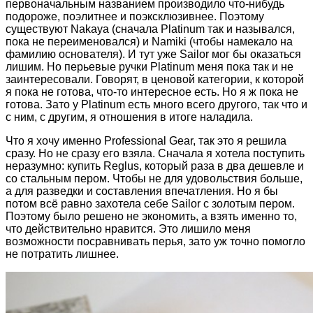
первоначальным названием производило что-нибудь
подороже, поэлитнее и поэксклюзивнее. Поэтому
существуют Nakaya (сначала Platinum так и назывался,
пока не переименовался) и Namiki (чтобы намекало на
фамилию основателя). И тут уже Sailor мог бы оказаться
лишим. Но перьевые ручки Platinum меня пока так и не
заинтересовали. Говорят, в ценовой категории, к которой
я пока не готова, что-то интересное есть. Но я ж пока не
готова. Зато у Platinum есть много всего другого, так что и
с ним, с другим, я отношения в итоге наладила.
Что я хочу именно Professional Gear, так это я решила
сразу. Но не сразу его взяла. Сначала я хотела поступить
неразумно: купить Reglus, который раза в два дешевле и
со стальным пером. Чтобы не для удовольствия больше,
а для разведки и составления впечатления. Но я бы
потом всё равно захотела себе Sailor с золотым пером.
Поэтому было решено не экономить, а взять именно то,
что действительно нравится. Это лишило меня
возможности посравнивать перья, зато уж точно помогло
не потратить лишнее.