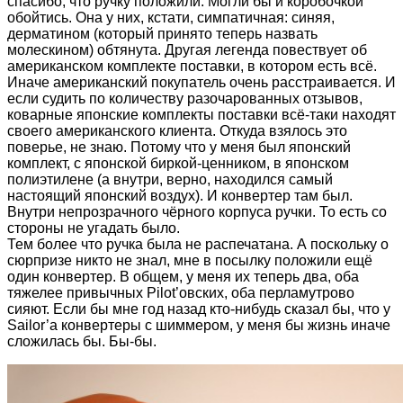
спасибо, что ручку положили. Могли бы и коробочкой
обойтись. Она у них, кстати, симпатичная: синяя,
дерматином (который принято теперь назвать
молескином) обтянута. Другая легенда повествует об
американском комплекте поставки, в котором есть всё.
Иначе американский покупатель очень расстраивается. И
если судить по количеству разочарованных отзывов,
коварные японские комплекты поставки всё-таки находят
своего американского клиента. Откуда взялось это
поверье, не знаю. Потому что у меня был японский
комплект, с японской биркой-ценником, в японском
полиэтилене (а внутри, верно, находился самый
настоящий японский воздух). И конвертер там был.
Внутри непрозрачного чёрного корпуса ручки. То есть со
стороны не угадать было.
Тем более что ручка была не распечатана. А поскольку о
сюрпризе никто не знал, мне в посылку положили ещё
один конвертер. В общем, у меня их теперь два, оба
тяжелее привычных Pilot’овских, оба перламутрово
сияют. Если бы мне год назад кто-нибудь сказал бы, что у
Sailor’а конвертеры с шиммером, у меня бы жизнь иначе
сложилась бы. Бы-бы.