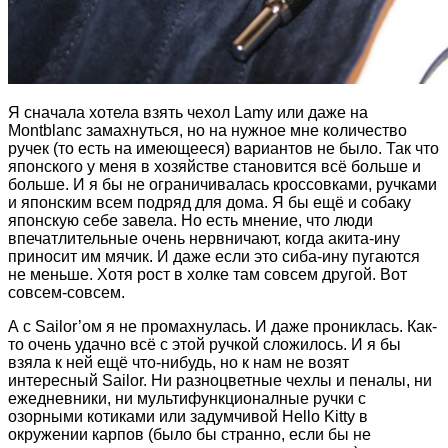
Я сначала хотела взять чехол Lamy или даже на
Montblanc замахнуться, но на нужное мне количество
ручек (то есть на имеющееся) вариантов не было. Так что
японского у меня в хозяйстве становится всё больше и
больше. И я бы не ограничивалась кроссовками, ручками
и японским всем подряд для дома. Я бы ещё и собаку
японскую себе завела. Но есть мнение, что люди
впечатлительные очень нервничают, когда акита-ину
приносит им мячик. И даже если это сиба-ину пугаются
не меньше. Хотя рост в холке там совсем другой. Вот
совсем-совсем.
А с Sailor’ом я не промахнулась. И даже прониклась. Как-
то очень удачно всё с этой ручкой сложилось. И я бы
взяла к ней ещё что-нибудь, но к нам не возят
интересный Sailor. Ни разноцветные чехлы и пеналы, ни
ежедневники, ни мультифункционалные ручки с
озорными котиками или задумчивой Hello Kitty в
окружении карпов (было бы странно, если бы не