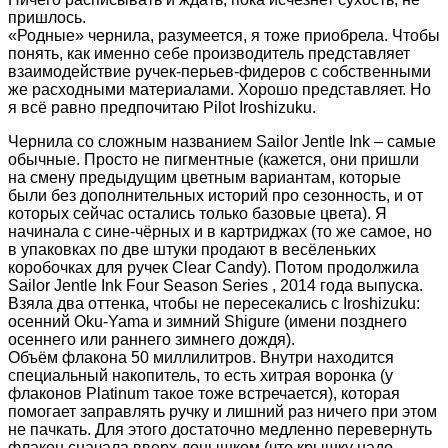
пришлось.
«Родные» чернила, разумеется, я тоже приобрела. Чтобы
понять, как именно себе производитель представляет
взаимодействие ручек-перьев-фидеров с собственными
же расходными материалами. Хорошо представляет. Но
я всё равно предпочитаю Pilot Iroshizuku.
Чернила со сложным названием Sailor Jentle Ink – самые
обычные. Просто не пигментные (кажется, они пришли
на смену предыдущим цветным вариантам, которые
были без дополнительных историй про сезонность, и от
которых сейчас остались только базовые цвета). Я
начинала с сине-чёрных и в картриджах (то же самое, но
в упаковках по две штуки продают в весёленьких
коробочках для ручек Clear Candy). Потом продолжила
Sailor Jentle Ink Four Season Series , 2014 года выпуска.
Взяла два оттенка, чтобы не пересекались с Iroshizuku:
осенний Oku-Yama и зимний Shigure (имени позднего
осеннего или раннего зимнего дождя).
Объём флакона 50 миллилитров. Внутри находится
специальный накопитель, то есть хитрая воронка (у
флаконов Platinum такое тоже встречается), которая
помогает заправлять ручку и лишний раз ничего при этом
не пачкать. Для этого достаточно медленно перевернуть
флакон сначала вверх донышком (что крышку надо