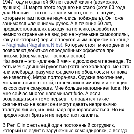
1947 году и отдал ей 60 лет своей жизни (возможно,
лучших). 11 марта этого года его не стало (хотя 83 года
для Японии – это не так уж и много; но есть штуки,
которые и там пока не научились побеждать). Он тоже
занимался «лечением» ручек. А в течение 60 лет,
предшествовавших выходу на пенсию, разработал
немного странные на вид (но не жутенькие самодопилы,
как у некоторых) перья с треугольным шариком на конце
–
Naginata (Nagahara Nibs)
. Которые стоят много денег и
позволяют добиться определённых эффектов при
письме (форма пера – основа основ).
Нагината – это «длинный меч» в дословном переводе. То
есть меч с длинной рукоятью (хотя без холивара, меч это
или алебарда, разумеется, дело не обошлось; итог пока
не известен). Метра полтора-два. Оружие пехотинцев,
монахов-воинов сохэй, отшельников ямабуси и женщин
из сословия самураев. Мне больше напоминает fude. Но
мне сейчас многое напоминает fude. А если
возвращаться к теме перьев, то нравятся такие
«нагинаты» не всем: они могут давать непривычно
толстую линию, и к ним надо приноравливаться. Но их
продолжают брать и не перестают хвалить.
В Pen Clinic есть ещё один постоянный сотрудник,
который не ездит в зарубежные командировки, а всегда