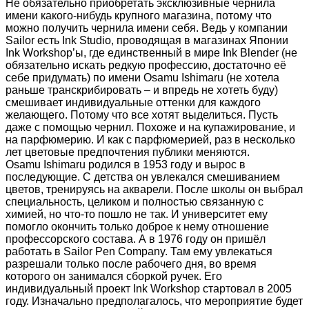
Не обязательно приобретать эксклюзивные чернила
имени какого-нибудь крупного магазина, потому что
можно получить чернила имени себя. Ведь у компании
Sailor есть Ink Studio, проводящая в магазинах Японии
Ink Workshop’ы, где единственный в мире Ink Blender (не
обязательно искать редкую профессию, достаточно её
себе придумать) по имени Osamu Ishimaru (не хотела
раньше транскрибировать – и впредь не хотеть буду)
смешивает индивидуальные оттенки для каждого
желающего. Потому что все хотят выделиться. Пусть
даже с помощью чернил. Похоже и на купажирование, и
на парфюмерию. И как с парфюмерией, раз в несколько
лет цветовые предпочтения публики меняются.
Osamu Ishimaru родился в 1953 году и вырос в
последующие. С детства он увлекался смешиванием
цветов, тренируясь на акварели. После школы он выбрал
специальность, целиком и полностью связанную с
химией, но что-то пошло не так. И университет ему
помогло окончить только доброе к нему отношение
профессорского состава. А в 1976 году он пришёл
работать в Sailor Pen Company. Там ему увлекаться
разрешали только после рабочего дня, во время
которого он занимался сборкой ручек. Его
индивидуальный проект Ink Workshop стартовал в 2005
году. Изначально предполагалось, что мероприятие будет