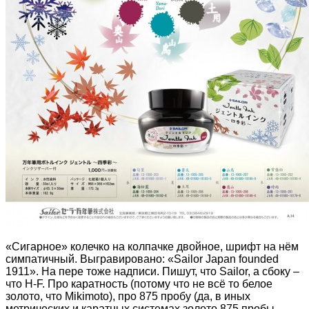
«Сигарное» колечко на колпачке двойное, шрифт на нём
симпатичный. Выгравировано: «Sailor Japan founded
1911». На пере тоже надписи. Пишут, что Sailor, а сбоку –
что H-F. Про каратность (потому что не всё то белое
золото, что Mikimoto), про 875 пробу (да, в иных
метрических и каратных системах золото 875 пробы