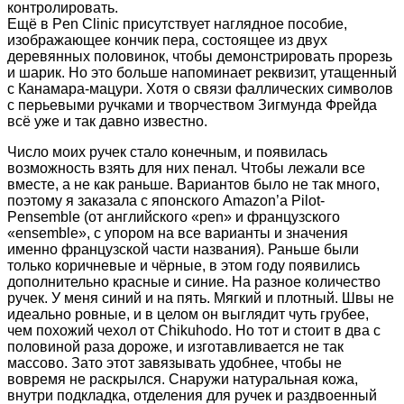
контролировать.
Ещё в Pen Clinic присутствует наглядное пособие,
изображающее кончик пера, состоящее из двух
деревянных половинок, чтобы демонстрировать прорезь
и шарик. Но это больше напоминает реквизит, утащенный
с Канамара-мацури. Хотя о связи фаллических символов
с перьевыми ручками и творчеством Зигмунда Фрейда
всё уже и так давно известно.
Число моих ручек стало конечным, и появилась
возможность взять для них пенал. Чтобы лежали все
вместе, а не как раньше. Вариантов было не так много,
поэтому я заказала с японского Amazon’а Pilot-
Pensemble (от английского «pen» и французского
«ensemble», с упором на все варианты и значения
именно французской части названия). Раньше были
только коричневые и чёрные, в этом году появились
дополнительно красные и синие. На разное количество
ручек. У меня синий и на пять. Мягкий и плотный. Швы не
идеально ровные, и в целом он выглядит чуть грубее,
чем похожий чехол от Chikuhodo. Но тот и стоит в два с
половиной раза дороже, и изготавливается не так
массово. Зато этот завязывать удобнее, чтобы не
вовремя не раскрылся. Снаружи натуральная кожа,
внутри подкладка, отделения для ручек и раздвоенный