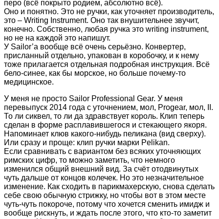
перо (всё покрыто родием, абсолютно всё).
Оно и понятно. Это не ручки, как уточняет производитель,
это – Writing Instrument. Оно так внушительнее звучит,
конечно. Собственно, любая ручка это writing instrument,
но не на каждой это напишут.
У Sailor’а вообще всё очень серьёзно. Конвертер,
присланный отдельно, упакован в коробочку, и к нему
тоже прилагается отдельная подробная инструкция. Всё
бело-синее, как бы морское, но больше почему-то
медицинское.
У меня не просто Sailor Professional Gear. У меня
перевыпуск 2014 года с уточнением, мол, Progear, мол, II.
То ли сиквел, то ли да здравствует король. Клип теперь
сделан в форме расплавившегося и стекающего якоря.
Напоминает клюв какого-нибудь пеликана (вид сверху).
Или сразу и проще: клип ручки марки Pelikan.
Если сравнивать с вариантом без всяких уточняющих
римских цифр, то можно заметить, что немного
изменился общий внешний вид. За счёт отодвинутых
чуть дальше от концов колечек. Но это незначительное
изменение. Как сходить в парикмахерскую, снова сделать
себе свою обычную стрижку, но чтобы вот в этом месте
чуть-чуть покороче, потому что хочется сменить имидж и
вообще рискнуть, и ждать после этого, что кто-то заметит