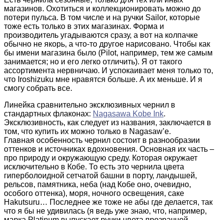
магазинов. Охотиться и коллекционировать можно до
потери пульса. В том числе и на ручки Sailor, которые
тоже есть только в этих магазинах. Форма и
производитель угадываются сразу, а вот на колпачке
обычно не якорь, а что-то другое нарисовано. Чтобы как
бы имени магазина было (Pilot, например, тем же самым
занимается; но и его легко отличить). Я от такого
ассортимента нервничаю. И успокаивает меня только то,
что Iroshizuku мне нравятся больше. А их меньше. И я
смогу собрать все.
Линейка сравнительно эксклюзивных чернил в
стандартных флаконах:
Nagasawa Kobe Ink
.
Эксклюзивность, как следует из названия, заключается в
том, что купить их можно только в Nagasaw’е.
Главная особенность чернил состоит в разнообразии
оттенков и источниках вдохновения. Основная их часть –
про природу и окружающую среду. Которая окружает
исключительно в Кобе. То есть это чернила цвета
гиперболоидной сетчатой башни в порту, ландышей,
рельсов, памятника, неба (над Кобе оно, очевидно,
особого оттенка), моря, ночного освещения, саке
Hakutsuru… Последнее же тоже не абы где делается, так
что я бы не удивилась (я ведь уже знаю, что, например,
марка Platinum выпускает ручки цвета прозрачной