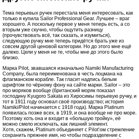
Тема перьевых ручек перестала меня интересовать, как
только я купила Sailor Professional Gear. Лучшее – враг
хорошего. А поскольку первое у меня теперь есть, а со
вторым уже скучно, чтобы ощутить разницу
(прочувствовать всё, так сказать, и изумиться),
следующую ручку
мне теперь придётся брать уже из
совсем другой ценовой категории. Но до этого мне ещё
далеко. Цели у меня не те, чтобы мне до этого было
близко.
Марка Pilot, звавшаяся изначально Namiki Manufacturing
Company, была переименована в честь лоцмана на
флагманском корабле. Так гласит надпись белым
шрифтом по чёрному фону на сайте марки. Sailor – это
про моряков вообще (британский моряк показал
господину Kyugoro Sakata из Хиросимы перьевую ручку, и
тот в 1911 году основал своё производство; история
Namiki/Pilot начинается с 1918 года). Марка Platinum
появилась позже всех, в 1919, и она вообще не про море.
Поэтому хоть она и входит в «большую тройку», её
можно смело исключать, как лишний элемент.
Хотя, скажем, Platinum объединяет с Pilot’ом стремление
сохранить прежнее имя, но чтобы подразделение с