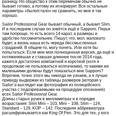
разницу. Но общество к этим переменам обычно не
бывает готово, а потому их игнорирует. Все остальные
параметры «было/стало» не сравнить, но мне и так
хорошо.
Sailor Professional Gear бывает обычный, а бывает Slim.
И в последнем случае он зовётся ещё и Sapporo. Перья
там попроще, то есть всего 14 карат, а размеры и
удобство посомнительнее. Пишут, что, мол, маловато
будет, а жизнь наша есть череда бессмысленных
страданий. В общем-то, могу понять. Или хотя бы
попытаться. Если мне моя полноценная версия, да ещё и
потяжелевшая и ставшая длиннее после 2014 года,
кажется достаточно компактной и короткой (хотя я
продолжаю не пользоваться колпачками), то какими же
маленькими должны будут показаться мне Sapporo?
Впрочем, точно этого мы никогда не узнаем, а я лучше
приведу выдержки из таблицы размеров (которая у
Sailor’а выглядит как фотография из полицейского
участка с подозреваемыми на процедуре опознания)
всех Sailor Professional Gear.
Длины старых ручек в миллиметрах и в порядке
возрастания: Slim Mini – 103, Mini – 108, Slim – 124,
Standard – 129, KOP – 142. Последняя аббревиатура
расшифровывается как King Of Pen. Это для тех, у кого