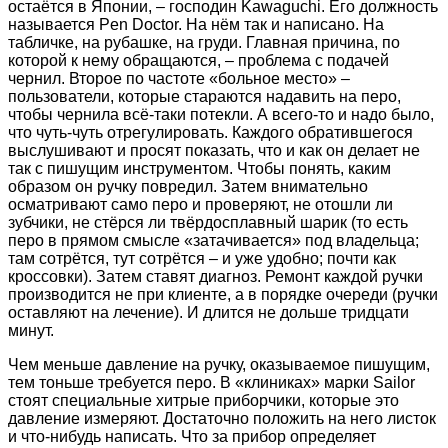
остаётся в Японии, – господин Kawaguchi. Его должность
называется Pen Doctor. На нём так и написано. На
табличке, на рубашке, на груди. Главная причина, по
которой к нему обращаются, – проблема с подачей
чернил. Второе по частоте «больное место» –
пользователи, которые стараются надавить на перо,
чтобы чернила всё-таки потекли. А всего-то и надо было,
что чуть-чуть отрегулировать. Каждого обратившегося
выслушивают и просят показать, что и как он делает не
так с пишущим инструментом. Чтобы понять, каким
образом он ручку повредил. Затем внимательно
осматривают само перо и проверяют, не отошли ли
зубчики, не стёрся ли твёрдосплавный шарик (то есть
перо в прямом смысле «затачивается» под владельца;
там сотрётся, тут сотрётся – и уже удобно; почти как
кроссовки). Затем ставят диагноз. Ремонт каждой ручки
производится не при клиенте, а в порядке очереди (ручки
оставляют на лечение). И длится не дольше тридцати
минут.
Чем меньше давление на ручку, оказываемое пишущим,
тем тоньше требуется перо. В «клиниках» марки Sailor
стоят специальные хитрые приборчики, которые это
давление измеряют. Достаточно положить на него листок
и что-нибудь написать. Что за прибор определяет