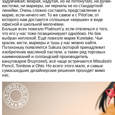
задумчивая; мокрая, надутая, но не потонутая), ни ручки-
кисточки, ни маркеры, ни чернила не из стандартной
линейки. Очень сложно составить представление о
марке, если ничего нет. То же самое и с Pilot’ом, от
которого нам достаются сплошные «вершки» в виде
офисной и школьной мелочёвки.
Больше всех повезло Platinum’у, если отвлечься о того,
что его у нас тоже позиционируют однобоко. Но бок
выбран неплохой. Ещё повезло марке Kuretake. Чьи
краски, кисти, маркеры и тушь у нас можно найти.
Потихоньку появляется Sakura (которой принадлежит
изобретение масляной пастели, а также ряд торговых
наименований и голландский производитель
канцтоваров Bruynzeel), всё чаще встречаются Mitsubishi
Pencil, Tombow и Ohto. Но всего этого мало, и самые
сумасшедшие дизайнерские решения проходят мимо
нас.