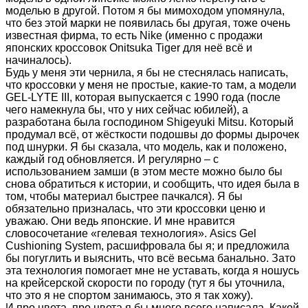
моделью в другой. Потом я бы мимоходом упомянула,
что без этой марки не появилась бы другая, тоже очень
известная фирма, то есть Nike (именно с продажи
японских кроссовок Onitsuka Tiger для неё всё и
начиналось).
Будь у меня эти чернила, я бы не стеснялась написать,
что кроссовки у меня не простые, какие-то там, а модели
GEL-LYTE III, которая выпускается с 1990 года (после
чего намекнула бы, что у них сейчас юбилей), а
разработана была господином Shigeyuki Mitsu. Который
продумал всё, от жёсткости подошвы до формы дырочек
под шнурки. Я бы сказала, что модель, как и положено,
каждый год обновляется. И регулярно – с
использованием замши (в этом месте можно было бы
снова обратиться к истории, и сообщить, что идея была в
том, чтобы материал быстрее пачкался). Я бы
обязательно призналась, что эти кроссовки ценю и
уважаю. Они ведь японские. И мне нравится
словосочетание «гелевая технология». Asics Gel
Cushioning System, расшифровала бы я; и предложила
бы погуглить и выяснить, что всё весьма банально. Зато
эта технология помогает мне не уставать, когда я ношусь
на крейсерской скорости по городу (тут я бы уточнила,
что это я не спортом занимаюсь, это я так хожу).
И про цвета, про цвета я бы много всего написала. Какой