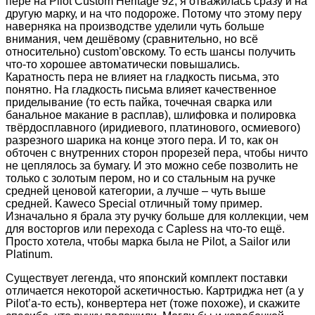
пере на Pilot Custom Heritage 92, я отважилась сразу и на
другую марку, и на что подороже. Потому что этому перу
наверняка на производстве уделили чуть больше
внимания, чем дешёвому (сравнительно, но всё
относительно) custom’овскому. То есть шансы получить
что-то хорошее автоматически повышались.
Каратность пера не влияет на гладкость письма, это
понятно. На гладкость письма влияет качественное
приделывание (то есть пайка, точечная сварка или
банальное макание в расплав), шлифовка и полировка
твёрдосплавного (иридиевого, платинового, осмиевого)
разрезного шарика на конце этого пера. И то, как он
обточен с внутренних сторон прорезей пера, чтобы ничто
не цеплялось за бумагу. И это можно себе позволить не
только с золотым пером, но и со стальным на ручке
средней ценовой категории, а лучше – чуть выше
средней. Kaweco Special отличный тому пример.
Изначально я брала эту ручку больше для коллекции, чем
для восторгов или перехода с Capless на что-то ещё.
Просто хотела, чтобы марка была не Pilot, а Sailor или
Platinum.
Существует легенда, что японский комплект поставки
отличается некоторой аскетичностью. Картриджа нет (а у
Pilot’а-то есть), конвертера нет (тоже похоже), и скажите