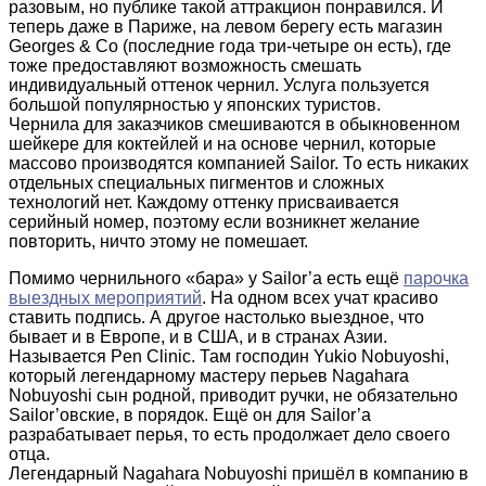
разовым, но публике такой аттракцион понравился. И
теперь даже в Париже, на левом берегу есть магазин
Georges & Co (последние года три-четыре он есть), где
тоже предоставляют возможность смешать
индивидуальный оттенок чернил. Услуга пользуется
большой популярностью у японских туристов.
Чернила для заказчиков смешиваются в обыкновенном
шейкере для коктейлей и на основе чернил, которые
массово производятся компанией Sailor. То есть никаких
отдельных специальных пигментов и сложных
технологий нет. Каждому оттенку присваивается
серийный номер, поэтому если возникнет желание
повторить, ничто этому не помешает.
Помимо чернильного «бара» у Sailor’а есть ещё
парочка
выездных мероприятий
. На одном всех учат красиво
ставить подпись. А другое настолько выездное, что
бывает и в Европе, и в США, и в странах Азии.
Называется Pen Clinic. Там господин Yukio Nobuyoshi,
который легендарному мастеру перьев Nagahara
Nobuyoshi сын родной, приводит ручки, не обязательно
Sailor’овские, в порядок. Ещё он для Sailor’а
разрабатывает перья, то есть продолжает дело своего
отца.
Легендарный Nagahara Nobuyoshi пришёл в компанию в