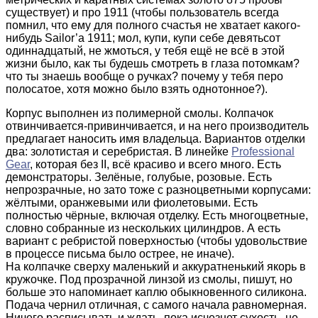
существует) и про 1911 (чтобы пользователь всегда
помнил, что ему для полного счастья не хватает какого-
нибудь Sailor’а 1911; мол, купи, купи себе девятьсот
одиннадцатый, не жмоться, у тебя ещё не всё в этой
жизни было, как ты будешь смотреть в глаза потомкам?
что ты знаешь вообще о ручках? почему у тебя перо
полосатое, хотя можно было взять однотонное?).
Корпус выполнен из полимерной смолы. Колпачок
отвинчивается-привинчивается, и на него производитель
предлагает наносить имя владельца. Вариантов отделки
два: золотистая и серебристая. В линейке
Professional
Gear
, которая без II, всё красиво и всего много. Есть
демонстраторы. Зелёные, голубые, розовые. Есть
непрозрачные, но зато тоже с разноцветными корпусами:
жёлтыми, оранжевыми или фиолетовыми. Есть
полностью чёрные, включая отделку. Есть многоцветные,
словно собранные из нескольких цилиндров. А есть
вариант с ребристой поверхностью (чтобы удовольствие
в процессе письма было острее, не иначе).
На колпачке сверху маленький и аккуратненький якорь в
кружочке. Под прозрачной линзой из смолы, пишут, но
больше это напоминает каплю обыкновенного силикона.
Подача чернил отличная, с самого начала равномерная.
Ничего расписывать и ждать, пока исчезнет сухость, не