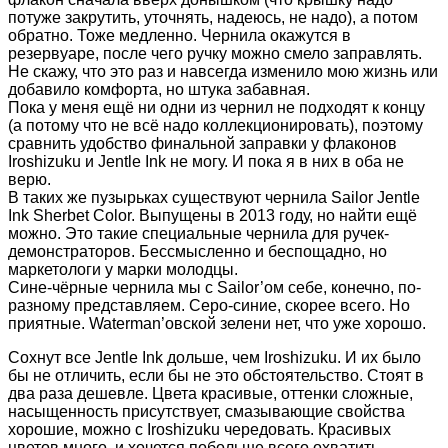
потуже закрутить, уточнять, надеюсь, не надо), а потом
обратно. Тоже медленно. Чернила окажутся в
резервуаре, после чего ручку можно смело заправлять.
Не скажу, что это раз и навсегда изменило мою жизнь или
добавило комфорта, но штука забавная.
Пока у меня ещё ни одни из чернил не подходят к концу
(а потому что не всё надо коллекционировать), поэтому
сравнить удобство финальной заправки у флаконов
Iroshizuku и Jentle Ink не могу. И пока я в них в оба не
верю.
В таких же пузырьках существуют чернила Sailor Jentle
Ink Sherbet Color. Выпущены в 2013 году, но найти ещё
можно. Это такие специальные чернила для ручек-
демонстраторов. Бессмысленно и беспощадно, но
маркетологи у марки молодцы.
Сине-чёрные чернила мы с Sailor’ом себе, конечно, по-
разному представляем. Серо-синие, скорее всего. Но
приятные. Waterman’овской зелени нет, что уже хорошо.
Сохнут все Jentle Ink дольше, чем Iroshizuku. И их было
бы не отличить, если бы не это обстоятельство. Стоят в
два раза дешевле. Цвета красивые, оттенки сложные,
насыщенность присутствует, смазывающие свойства
хорошие, можно с Iroshizuku чередовать. Красивых
цветов много, и хочется побольше всего охватить.