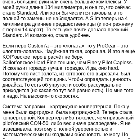
очень большие руки или очень большие комплексы. У
моей ручки длина 134 миллиметра, и она то, что сейчас
стало Standard. Или хотя бы числится таковым, а то
полной-то замены не наблюдается. А Slim теперь на 4
миллиметра длиннее предшественницы (и по-прежнему
с пером 14 карат). То есть уже почти догнала прежний
Standard. И возможно, стала удобнее.
Если перо Custom’а – это «лопата», то у ProGear – это
«лопата-лопата». Надёжная такая, хорошая. И это я ещё
KOP’овское перо в расчёт не беру.
Sailor’овское Hard-Fine тоньше, чем Fine у Pilot Capless.
И скользит гораздо лучше, гораздо. И да, оно hard.
Потому что лист золота, из которого его вырезали, был
соответствующей толщины. Чтобы оправдать ценность
дивайса. То есть об упругости особо рассуждать не
приходится (но какая-то тут всё равно есть). Но мне того
и надо. На высоких-то скоростях.
Система заправки – картриджно-конвертерная. Пока у
меня были картриджи, была картриджной. Теперь стала
конвертерной. Конвертер либо тяжелее, чем привычный
pilot’овский CON-50, либо вес иначе распределён. Я не
взвешивала, поэтому с полной уверенностью и
математическими выкладками обосновать не могу. Но