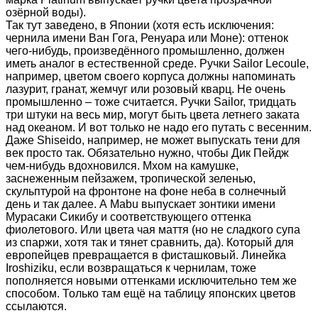
озёрной воды).
Так тут заведено, в Японии (хотя есть исключения:
чернила имени Ван Гога, Ренуара или Моне): оттенок
чего-нибудь, произведённого промышленно, должен
иметь аналог в естественной среде. Ручки Sailor Lecoule,
например, цветом своего корпуса должны напоминать
лазурит, гранат, жемчуг или розовый кварц. Не очень
промышленно – тоже считается. Ручки Sailor, тридцать
три штуки на весь мир, могут быть цвета летнего заката
над океаном. И вот только не надо его путать с весенним.
Даже Shiseido, например, не может выпускать тени для
век просто так. Обязательно нужно, чтобы Дик Пейдж
чем-нибудь вдохновился. Мхом на камушке,
заснеженным пейзажем, тропической зеленью,
скульптурой на фронтоне на фоне неба в солнечный
день и так далее. А Mabu выпускает зонтики имени
Мурасаки Сикибу и соответствующего оттенка
фиолетового. Или цвета чая маття (но не сладкого супа
из спаржи, хотя так и тянет сравнить, да). Который для
европейцев превращается в фисташковый. Линейка
Iroshiziku, если возвращаться к чернилам, тоже
пополняется новыми оттенками исключительно тем же
способом. Только там ещё на таблицу японских цветов
ссылаются.