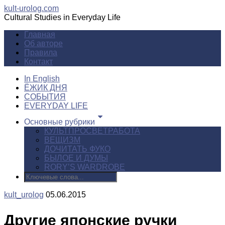
kult-urolog.com
Cultural Studies in Everyday Life
Главная
Об авторе
Правила
Контакт
In English
ЁЖИК ДНЯ
СОБЫТИЯ
EVERYDAY LIFE
Основные рубрики
КУЛЬТПРОСВЕТРАБОТА
ВЕЩИЗМ
ДОЧИТАТЬ ФУКО
БЫЛОЕ И ДУМЫ
RORY’S WARDROBE
kult_urolog
05.06.2015
Другие японские ручки