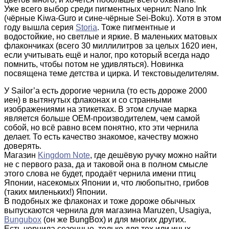
Уже всего выбор среди пигментных чернил: Nano Ink
(чёрные Kiwa-Guro и сине-чёрные Sei-Boku). Хотя в этом
году вышла серия
Storia
. Тоже пигментные и
водостойкие, но светлые и яркие. В маленьких матовых
флакончиках (всего 30 миллилитров за целых 1620 иен,
если учитывать ещё и налог, про который всегда надо
помнить, чтобы потом не удивляться). Новинка
посвящена теме детства и цирка. И текстовыделителям.
У Sailor’а есть дорогие чернила (то есть дороже 2000
иен) в вытянутых флаконах и со странными
изображениями на этикетках. В этом случае марка
является больше ОЕМ-производителем, чем самой
собой, но всё равно всем понятно, кто эти чернила
делает. То есть качество знакомое, качеству можно
доверять.
Магазин
Kingdom Note
, где дешёвую ручку можно найти
не с первого раза, да и таковой она в полном смысле
этого слова не будет, продаёт чернила имени птиц
Японии, насекомых Японии и, что любопытно, грибов
(таких миленьких!) Японии.
В подобных же флаконах и тоже дороже обычных
выпускаются чернила для магазина Maruzen, Usagiya,
Bungubox
(он же BungBox) и для многих других.
Есть чернила сезонные, только для тех или иных