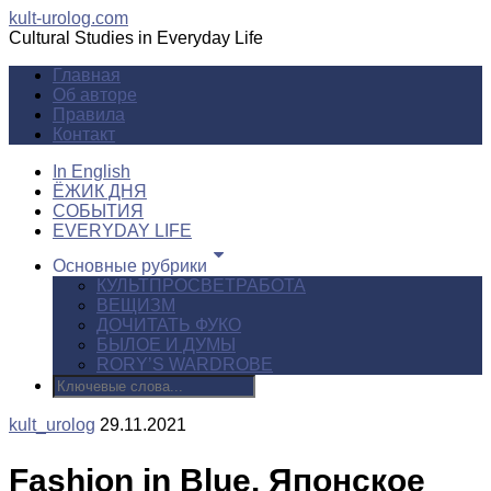
kult-urolog.com
Cultural Studies in Everyday Life
Главная
Об авторе
Правила
Контакт
In English
ЁЖИК ДНЯ
СОБЫТИЯ
EVERYDAY LIFE
Основные рубрики
КУЛЬТПРОСВЕТРАБОТА
ВЕЩИЗМ
ДОЧИТАТЬ ФУКО
БЫЛОЕ И ДУМЫ
RORY’S WARDROBE
kult_urolog
29.11.2021
Fashion in Blue. Японское