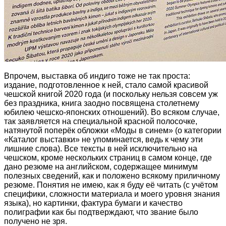
Впрочем, выставка об индиго тоже не так проста:
издание, подготовленное к ней, стало самой красивой
чешской книгой 2020 года (и поскольку нельзя совсем уж
без праздника, книга заодно посвящена столетнему
юбилею чешско-японских отношений). Во всяком случае,
так заявляется на специальной красной полосочке,
натянутой поперёк обложки «Моды в синем» (о категории
«Каталог выставки» не упоминается, ведь к чему эти
лишние слова). Все тексты в ней исключительно на
чешском, кроме нескольких страниц в самом конце, где
дано резюме на английском, содержащее минимум
полезных сведений, как и положено всякому приличному
резюме. Понятия не имею, как я буду её читать (с учётом
специфики, сложности материала и моего уровня знания
языка), но картинки, фактура бумаги и качество
полиграфии как бы подтверждают, что звание было
получено не зря.