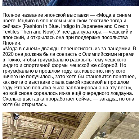
Полное название японской выставки — «Мода в синем
цвете. Индиго в японском и чешском текстиле тогда и
сейчас» (Fashion in Blue. Indigo in Japanese and Czech
Textiles Then and Now). У неё два куратора — чешский и
японский, и открылась она при поддержке посольства
Японии.
«Мода в синем» дважды переносилась из-за пандемии. В
2020 она должна была совпасть с Олимпийскими играми
в Токио, чтобы триумфально раскрыть тему чешского
индиго и спортивной формы чешской же сборной. Но
триумфально в прошлом году, как известно, ни у кого
ничего не получилось, зато хотя бы становится понятнее,
как книга о выставке стала самой красивой в прошлом
году. Вторая попытка была запланирована на эту весну,
но всё снова сорвалось из-за ещё очередного локдауна.
Сколько выставка проработает сейчас — загадка, но она
хотя бы открылась.