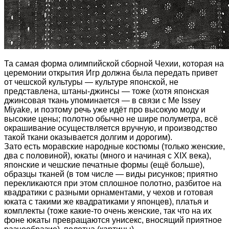
Та самая форма олимпийской сборной Чехии, которая на
церемонии открытия Игр должна была передать привет
от чешской культуры — культуре японской, не
представлена, штаны-джинсы — тоже (хотя японская
джинсовая ткань упоминается — в связи с Me Issey
Miyake, и поэтому речь уже идёт про высокую моду и
высокие цены; полотно обычно не шире полуметра, всё
окрашивание осуществляется вручную, и производство
такой ткани оказывается долгим и дорогим).
Зато есть моравские народные костюмы (только женские,
два с половиной), юкаты (много и начиная с XIX века),
японские и чешские печатные формы (ещё больше),
образцы тканей (в том числе — виды рисунков; приятно
перекликаются при этом сплошное полотно, разбитое на
квадратики с разными орнаментами, у чехов и готовая
юката с такими же квадратиками у японцев), платья и
комплекты (тоже какие-то очень женские, так что на их
фоне юкаты превращаются унисекс, вносящий приятное