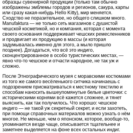
образцы сувенирной продукции (только там обычно
изображены эмблемы городов и регионов, сакура, карпы
или сразу какая-нибудь Hello Kitty), мир меняется.
Сходство не поразительное, но общего слишком много.
Manufaktura — не только сеть магазинов с душистой
чешской косметикой, но и компания, которая с момента
своего основания поддерживает чешских ремесленников
и продвигает их продукцию в массы (и которая
задумывалась именно для этого, а мыло пришло
позднее). Догадаться, что всё это индиго,
сконцентрированное в особо туристических местах, —
явно что-то чешское и отчасти народное, не так уж и
сложно.
После Этнографического музея с моравскими костюмами
из того же самого весёленького ситчика начинаешь с
подозрением присматриваться к местному текстилю и
способам наносить вышеупомянутые белые цветочки: с
историческими корнями всё кажется сложнее, и тянет
выяснить, как так получилось. Что хорошо: чешское
индиго — не такой уж секретный секрет, и если захотеть,
при помощи справочных материалов можно узнать о нём
многое. Не меньше, чем о японском, которое, вообще-то,
упоминается везде чаще, описывается тщательнее и
заметнее выделяется на фоне всех остальных индиг.