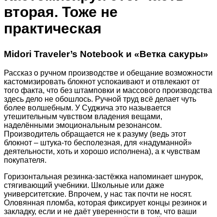
вторая. Тоже не
практическая
Midori Traveler’s Notebook и «Ветка сакуры»
Рассказ о ручном производстве и обещание возможности
кастомизировать блокнот успокаивают и отвлекают от
того факта, что без штамповки и массового производства
здесь дело не обошлось. Ручной труд всё делает чуть
более волшебным. У Суджича это называется
утешительным чувством владения вещами,
наделёнными эмоциональным резонансом.
Производитель обращается не к разуму (ведь этот
блокнот – штука-то бесполезная, для «надуманной»
деятельности, хоть и хорошо исполнена), а к чувствам
покупателя.
Горизонтальная резинка-застёжка напоминает шнурок,
стягивающий учебники. Школьные или даже
университетские. Впрочем, у нас так почти не носят.
Оловянная пломба, которая фиксирует концы резинок и
закладку, если и не даёт уверенности в том, что ваши