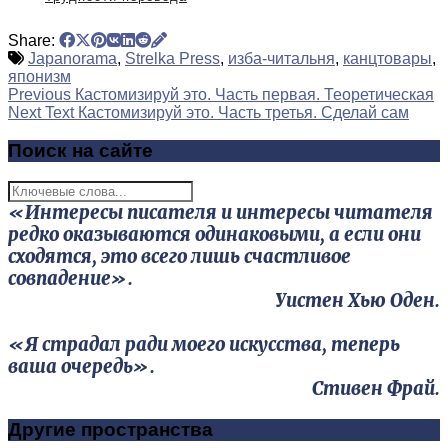
Share:
Japanorama
,
Strelka Press
,
изба-читальня
,
канцтовары
,
японизм
Previous
Кастомизируй это. Часть первая. Теоретическая
Next Text
Кастомизируй это. Часть третья. Сделай сам
Поиск на сайте
«Интересы писателя и интересы читателя
редко оказываются одинаковыми, а если они
сходятся, это всего лишь счастливое
совпадение».
Уистен Хью Оден.
«Я страдал ради моего искусства, теперь
ваша очередь».
Стивен Фрай.
Другие пространства