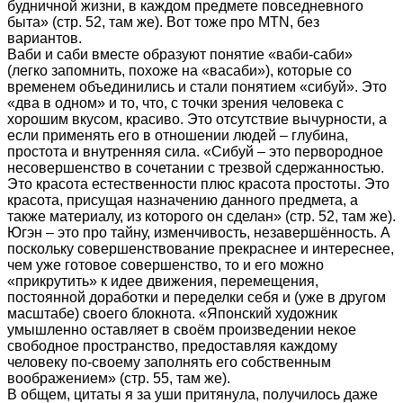
будничной жизни, в каждом предмете повседневного
быта» (стр. 52, там же). Вот тоже про MTN, без
вариантов.
Ваби и саби вместе образуют понятие «ваби-саби»
(легко запомнить, похоже на «васаби»), которые со
временем объединились и стали понятием «сибуй». Это
«два в одном» и то, что, с точки зрения человека с
хорошим вкусом, красиво. Это отсутствие вычурности, а
если применять его в отношении людей – глубина,
простота и внутренняя сила. «Сибуй – это первородное
несовершенство в сочетании с трезвой сдержанностью.
Это красота естественности плюс красота простоты. Это
красота, присущая назначению данного предмета, а
также материалу, из которого он сделан» (стр. 52, там же).
Югэн – это про тайну, изменчивость, незавершённость. А
поскольку совершенствование прекраснее и интереснее,
чем уже готовое совершенство, то и его можно
«прикрутить» к идее движения, перемещения,
постоянной доработки и переделки себя и (уже в другом
масштабе) своего блокнота. «Японский художник
умышленно оставляет в своём произведении некое
свободное пространство, предоставляя каждому
человеку по-своему заполнять его собственным
воображением» (стр. 55, там же).
В общем, цитаты я за уши притянула, получилось даже