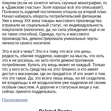
покупки (если не хочется читать скучные монографии, то
в «Дамском счастье» Золя хорошо всё это описывает).
Полезность изделий постепенно отошла на второй план.
Начал набирать обороты потребительский фетишизм.
Уже к концу XIX века товары массового производства
отражали не социальный статус, но индивидуальность
покупателя (нелогично, да; но сила убеждения ещё и не
на такое способна). Одежда, пусть и массового
производства, демонстрировала уникальные черты
личности своего носителя.
Это я всё к чему? Это я к тому, что все эти цены,
редкость, обилие подделок, наводят на мысль, что хоть
это и не роскошь, но зато почти демонстративное
потребление. Купить эту вещь может не каждый. Только
тот, у кого есть средства на этот блокнот, и кто имеет
доступ к магазинам, где он продаётся. И кто знает о том,
что это такое. Да, это всего лишь вещь, но её создатели,
её владельцы и её воздыхатели уже наделили её своим
особым смыслом. А дорогие и статусные вещи у нас
сейчас принято подделывать.
Продолжение