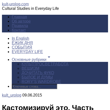
kult-urolog.com
Cultural Studies in Everyday Life
Главная
Об авторе
Правила
Контакт
In English
ЁЖИК ДНЯ
СОБЫТИЯ
EVERYDAY LIFE
Основные рубрики
КУЛЬТПРОСВЕТРАБОТА
ВЕЩИЗМ
ДОЧИТАТЬ ФУКО
БЫЛОЕ И ДУМЫ
RORY’S WARDROBE
kult_urolog
09.06.2015
Кастомизируй это. Часть