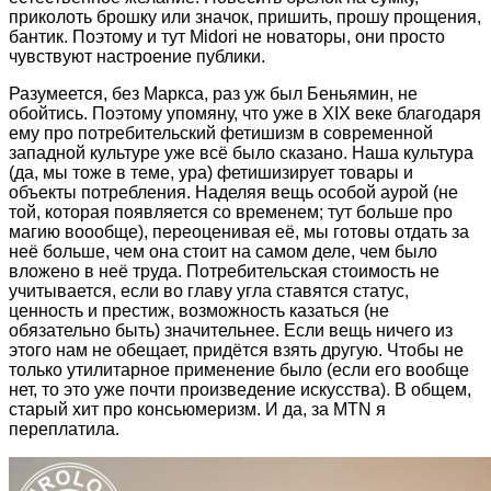
приколоть брошку или значок, пришить, прошу прощения,
бантик. Поэтому и тут Midori не новаторы, они просто
чувствуют настроение публики.
Разумеется, без Маркса, раз уж был Беньямин, не
обойтись. Поэтому упомяну, что уже в XIX веке благодаря
ему про потребительский фетишизм в современной
западной культуре уже всё было сказано. Наша культура
(да, мы тоже в теме, ура) фетишизирует товары и
объекты потребления. Наделяя вещь особой аурой (не
той, которая появляется со временем; тут больше про
магию воообще), переоценивая её, мы готовы отдать за
неё больше, чем она стоит на самом деле, чем было
вложено в неё труда. Потребительская стоимость не
учитывается, если во главу угла ставятся статус,
ценность и престиж, возможность казаться (не
обязательно быть) значительнее. Если вещь ничего из
этого нам не обещает, придётся взять другую. Чтобы не
только утилитарное применение было (если его вообще
нет, то это уже почти произведение искусства). В общем,
старый хит про консьюмеризм. И да, за MTN я
переплатила.