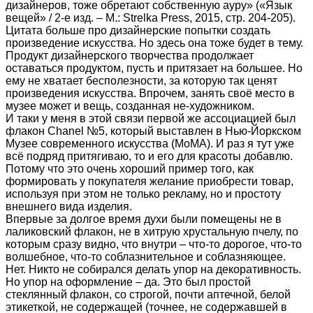
дизайнеров, тоже обретают собственную ауру» («Язык
вещей» / 2-е изд. – М.: Strelka Press, 2015, стр. 204-205).
Цитата больше про дизайнерские попытки создать
произведение искусства. Но здесь она тоже будет в тему.
Продукт дизайнерского творчества продолжает
оставаться продуктом, пусть и притязает на большее. Но
ему не хватает бесполезности, за которую так ценят
произведения искусства. Впрочем, занять своё место в
музее может и вещь, созданная не-художником.
И таки у меня в этой связи первой же ассоциацией был
флакон Chanel №5, который выставлен в Нью-Йоркском
Музее современного искусства (МоМА). И раз я тут уже
всё подряд притягиваю, то и его для красоты добавлю.
Потому что это очень хороший пример того, как
формировать у покупателя желание приобрести товар,
используя при этом не только рекламу, но и простоту
внешнего вида изделия.
Впервые за долгое время духи были помещены не в
лаликовский флакон, не в хитрую хрустальную пчелу, по
которым сразу видно, что внутри – что-то дорогое, что-то
волшебное, что-то соблазнительное и соблазняющее.
Нет. Никто не собирался делать упор на декоративность.
Но упор на оформление – да. Это был простой
стеклянный флакон, со строгой, почти аптечной, белой
этикеткой, не содержащей (точнее, не содержавшей в