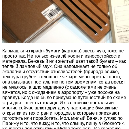
Кармашки из крафт-бумаги (картона) здесь, чую, тоже не
просто так. Не только из-за лёгкости и износостойкости
материала. Бежевый или жёлтый цвет такой бумаги – как
тёплый ламповый звук. Она напоминает не только об
экологии и отсутствии отбеливателей (природа ближе,
текстура грубее, сплошные четыре меры прекрасного),
она вызывает ностальгию по тем временам, когда время
не мчалось, а шло медленно (с самолётами не очень
вяжется, но с ожиданием в аэропорту – уже похоже на
правду). Когда не было придумано путешествий по схеме
«три дня – шесть столиц». Из-за этой же ностальгии
многие сейчас шлют друг другу настоящие бумажные
открытки из тех стран и городов, в которые приезжают
погостить или поработать. Мол, милый Ваня, я гуляю по
Парижу и то, что вижу, и то, что слышу, пишу в блокнотик.
Конверты под открытки у Midori тоже есть. Из крафт же