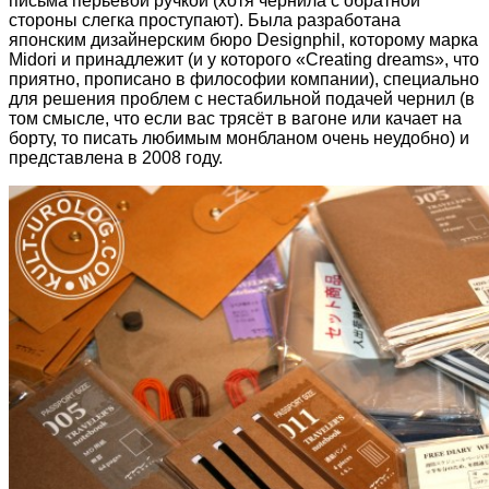
письма перьевой ручкой (хотя чернила с обратной
стороны слегка проступают). Была разработана
японским дизайнерским бюро Designphil, которому марка
Midori и принадлежит (и у которого «Creating dreams», что
приятно, прописано в философии компании), специально
для решения проблем с нестабильной подачей чернил (в
том смысле, что если вас трясёт в вагоне или качает на
борту, то писать любимым монбланом очень неудобно) и
представлена в 2008 году.