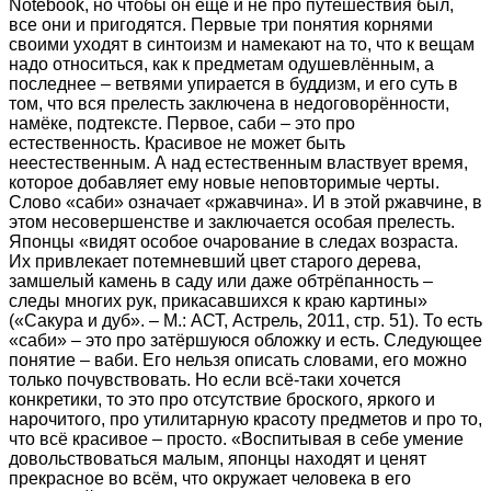
Notebook, но чтобы он ещё и не про путешествия был,
все они и пригодятся. Первые три понятия корнями
своими уходят в синтоизм и намекают на то, что к вещам
надо относиться, как к предметам одушевлённым, а
последнее – ветвями упирается в буддизм, и его суть в
том, что вся прелесть заключена в недоговорённости,
намёке, подтексте. Первое, саби – это про
естественность. Красивое не может быть
неестественным. А над естественным властвует время,
которое добавляет ему новые неповторимые черты.
Слово «саби» означает «ржавчина». И в этой ржавчине, в
этом несовершенстве и заключается особая прелесть.
Японцы «видят особое очарование в следах возраста.
Их привлекает потемневший цвет старого дерева,
замшелый камень в саду или даже обтрёпанность –
следы многих рук, прикасавшихся к краю картины»
(«Сакура и дуб». – М.: АСТ, Астрель, 2011, стр. 51). То есть
«саби» – это про затёршуюся обложку и есть. Следующее
понятие – ваби. Его нельзя описать словами, его можно
только почувствовать. Но если всё-таки хочется
конкретики, то это про отсутствие броского, яркого и
нарочитого, про утилитарную красоту предметов и про то,
что всё красивое – просто. «Воспитывая в себе умение
довольствоваться малым, японцы находят и ценят
прекрасное во всём, что окружает человека в его