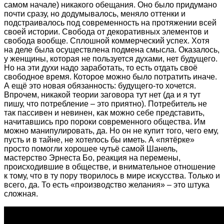
самом начале) никакого обещания. Оно было придумано
почти сразу, но додумывалось, меняло оттенки и
подстраивалось под современность на протяжении всей
своей истории. Свобода от декоративных элементов и
свобода вообще. Сплошной коммерческий успех. Хотя
на деле была осуществлена подмена смысла. Оказалось,
у женщины, которая не пользуется духами, нет будущего.
Но на эти духи надо заработать, то есть отдать своё
свободное время. Которое можно было потратить иначе.
А ещё это новая обязанность: будущего-то хочется.
Впрочем, никакой теории заговора тут нет (да и я тут
пишу, что потребление – это приятно). Потребитель не
так пассивен и невинен, как можно себе представить,
начитавшись про пороки современного общества. Им
можно манипулировать, да. Но он не купит того, чего ему,
пусть и в тайне, не хотелось бы иметь. А «пятёрке»
просто помогли хорошее чутьё самой Шанель,
мастерство Эрнеста Бо, реакция на перемены,
происходившие в обществе, и внимательное отношение
к тому, что в ту пору творилось в мире искусства. Только и
всего, да. То есть «производство желания» – это штука
сложная.