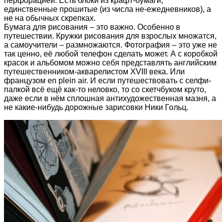
перфорацией. Есть блоки из крафт-бумаги,
единственные прошитые (из числа не-ежедневников), а
не на обычных скрепках.
Бумага для рисования – это важно. Особенно в
путешествии. Кружки рисования для взрослых множатся,
а самоучители – размножаются. Фотография – это уже не
так ценно, её любой телефон сделать может. А с коробкой
красок и альбомом можно себя представлять английским
путешественником-акварелистом XVIII века. Или
французом en plein air. И если путешествовать с селфи-
палкой всё ещё как-то неловко, то со скетчбуком круто,
даже если в нём сплошная антихудожественная мазня, а
не какие-нибудь дорожные зарисовки Ники Гольц.