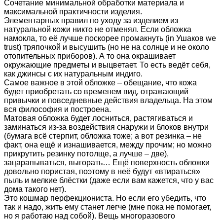
Сочетание минимальной обработки материала и
максимальной практичности изделия.
Элементарных правил по уходу за изделием из
натуральной кожи никто не отменял. Если обложка
намокла, то её лучше поскорее промакнуть (in Ушаков we
trust) тряпочкой и высушить (но не на солнце и не около
отопительных приборов). А то она окрашивает
окружающие предметы и выцветает. То есть ведёт себя,
как джинсы с их натуральным индиго.
Самое важное в этой обложке – обещание, что кожа
будет приобретать со временем вид, отражающий
привычки и повседневные действия владельца. На этом
вся философия и построена.
Матовая обложка будет лосниться, растягиваться и
заминаться из-за воздействия снаружи и блоков внутри
(бумага всё стерпит, обложка тоже; а вот резинка – не
факт, она ещё и изнашивается, между прочим; но можно
прикрутить резинку потолще, а лучше – две),
зацарапываться, выгорать… Ещё поверхность обложки
довольно пористая, поэтому в неё будут «втираться»
пыль и мелкие блёстки (даже если вам кажется, что у вас
дома такого нет).
Это кошмар перфекциониста. Но если его убедить, что
так и надо, жить ему станет легче (мне пока не помогает,
но я работаю над собой). Вещь многоразового