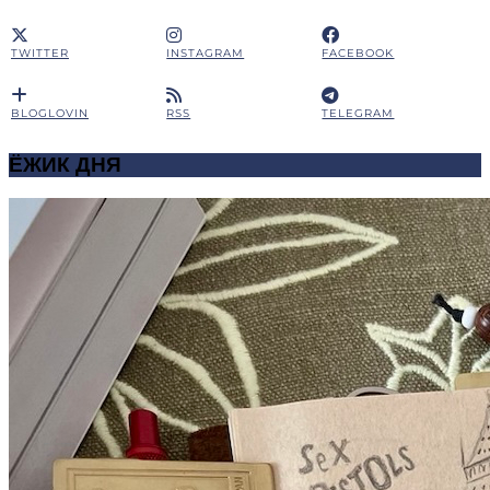
TWITTER
INSTAGRAM
FACEBOOK
BLOGLOVIN
RSS
TELEGRAM
ЁЖИК ДНЯ