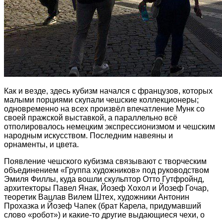
Как и везде, здесь кубизм начался с французов, которых
малыми порциями скупали чешские коллекционеры;
одновременно на всех произвёл впечатление Мунк со
своей пражской выставкой, а параллельно всё
отполировалось немецким экспрессионизмом и чешским
народным искусством. Последним навеяны и
орнаменты, и цвета.
Появление чешского кубизма связывают с творческим
объединением «Группа художников» под руководством
Эмиля Филлы, куда вошли скульптор Отто Гутфройнд,
архитекторы Павел Янак, Йозеф Хохол и Йозеф Гочар,
теоретик Вацлав Вилем Штех, художники Антонин
Прохазка и Йозеф Чапек (брат Карела, придумавший
слово «робот») и какие-то другие выдающиеся чехи, о