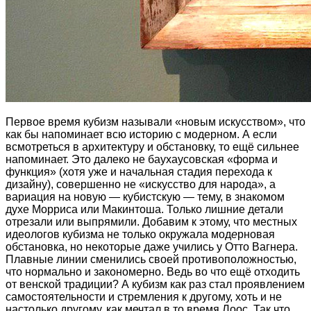
Первое время кубизм называли «новым искусством», что
как бы напоминает всю историю с модерном. А если
всмотреться в архитектуру и обстановку, то ещё сильнее
напоминает. Это далеко не баухаусовская «форма и
функция» (хотя уже и начальная стадия перехода к
дизайну), совершенно не «искусство для народа», а
вариация на новую — кубистскую — тему, в знакомом
духе Морриса или Макинтоша. Только лишние детали
отрезали или выпрямили. Добавим к этому, что местных
идеологов кубизма не только окружала мод
е
рновая
обстановка, но некоторые даже учились у Отто Вагнера.
Плавные линии сменились своей противоположностью,
что нормально и закономерно. Ведь во что ещё отходить
от венской традиции? А кубизм как раз стал проявлением
самостоятельности и стремления к другому, хоть и не
настолько другому, как мечтал в то время Лоос. Так что