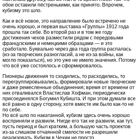
обои оставили пёстренькими, как принято. Впрочем,
кубизму это шло.
Как и всё новое, это направление было встречено не
очень хорошо, и первая выставка «Группы» 1912 года
прошла так себе. Во второй раз и в том же году
достижения чехов разместили рядом с передовыми
французскими и немецкими образцами — и это
сработало. Буквально через два года группа распалась
(из-за творческих разногласий, а не из-за войны, как
могло показаться), но это уже не имело значения. Потому
что всё уже состоялось и сформировалось.
Пионеры движения то сходились, то расходились, то
перегруппировывались, формировали новые творческие
и даже ремесленные объединения; время от времени от
них отваливался Властислав Хофман, периодически
присоединялся Богумил Кубишта. И при этом думали все
всё равно в одну сторону, хотя вместе им было как-то не
по себе.
Но всё шло по накатанной, кубизм здесь очень хорошо
восприняли и развили. Нигде его так не развили, как тут,
пусть период и был кратким, а б
о
льшую часть проектов
из-за слишком отчаянной смелости не разрешили
реализовать. Кубизм в Чехии не просто