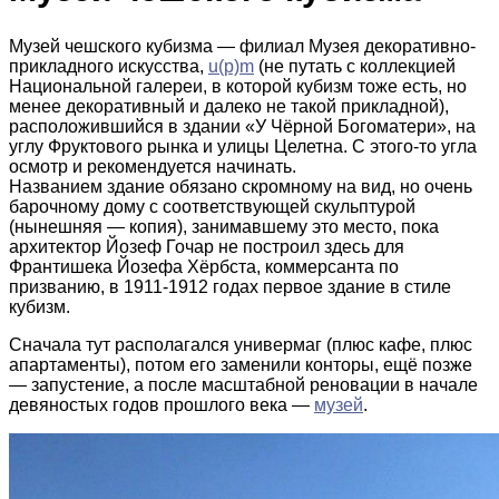
Музей чешского кубизма — филиал Музея декоративно-
прикладного искусства,
u(p)m
(не путать с коллекцией
Национальной галереи, в которой кубизм тоже есть, но
менее декоративный и далеко не такой прикладной),
расположившийся в здании «У Чёрной Богоматери», на
углу Фруктового рынка и улицы Целетна. С этого-то угла
осмотр и рекомендуется начинать.
Названием здание обязано скромному на вид, но очень
барочному дому с соответствующей скульптурой
(нынешняя — копия), занимавшему это место, пока
архитектор Йозеф Гочар не построил здесь для
Франтишека Йозефа Хёрбста, коммерсанта по
призванию, в 1911-1912 годах первое здание в стиле
кубизм.
Сначала тут располагался универмаг (плюс кафе, плюс
апартаменты), потом его заменили конторы, ещё позже
— запустение, а после масштабной реновации в начале
девяностых годов прошлого века —
музей
.