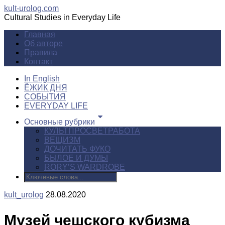
kult-urolog.com
Cultural Studies in Everyday Life
Главная
Об авторе
Правила
Контакт
In English
ЁЖИК ДНЯ
СОБЫТИЯ
EVERYDAY LIFE
Основные рубрики
КУЛЬТПРОСВЕТРАБОТА
ВЕЩИЗМ
ДОЧИТАТЬ ФУКО
БЫЛОЕ И ДУМЫ
RORY’S WARDROBE
kult_urolog
28.08.2020
Музей чешского кубизма