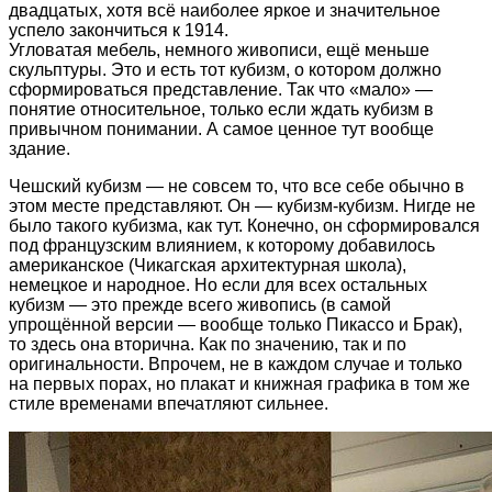
двадцатых, хотя всё наиболее яркое и значительное
успело закончиться к 1914.
Угловатая мебель, немного живописи, ещё меньше
скульптуры. Это и есть тот кубизм, о котором должно
сформироваться представление. Так что «мало» —
понятие относительное, только если ждать кубизм в
привычном понимании. А самое ценное тут вообще
здание.
Чешский кубизм — не совсем то, что все себе обычно в
этом месте представляют. Он — кубизм-кубизм. Нигде не
было такого кубизма, как тут. Конечно, он сформировался
под французским влиянием, к которому добавилось
американское (Чикагская архитектурная школа),
немецкое и народное. Но если для всех остальных
кубизм — это прежде всего живопись (в самой
упрощённой версии — вообще только Пикассо и Брак),
то здесь она вторична. Как по значению, так и по
оригинальности. Впрочем, не в каждом случае и только
на первых порах, но плакат и книжная графика в том же
стиле временами впечатляют сильнее.