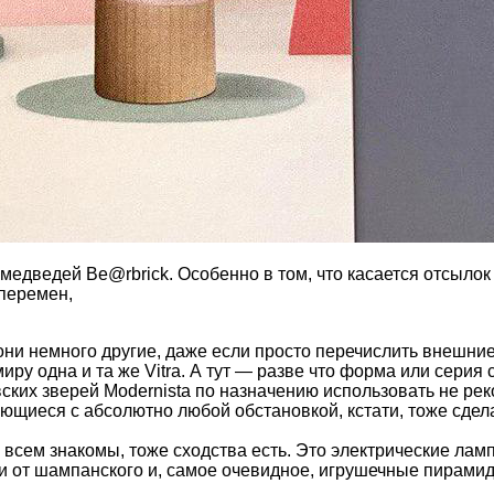
 медведей Be@rbrick. Особенно в том, что касается отсылок
 перемен,
я они немного другие, даже если просто перечислить внешн
ру одна и та же Vitra. А тут — разве что форма или серия с
наровских зверей Modernista по назначению использовать не 
ющиеся с абсолютно любой обстановкой, кстати, тоже сдел
у всем знакомы, тоже сходства есть. Это электрические ла
и от шампанского и, самое очевидное, игрушечные пирамид