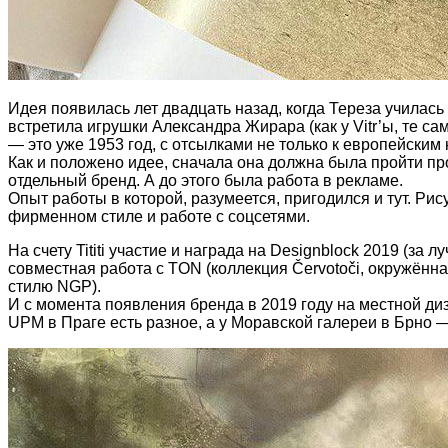
Идея появилась лет двадцать назад, когда Тереза училась
встретила игрушки Александра Жирара (как у Vitr’ы, те са
— это уже 1953 год, с отсылками не только к европейским
Как и положено идее, сначала она должна была пройти пр
отдельный бренд. А до этого была работа в рекламе.
Опыт работы в которой, разумеется, пригодился и тут. Ри
фирменном стиле и работе с соцсетями.
На счету Tititi участие и награда на Designblock 2019 (з
совместная работа с TON (коллекция Červotoči, окружённа
стилю NGP).
И с момента появления бренда в 2019 году на местной диз
UPM в Праге есть разное, а у Моравской галереи в Брно —