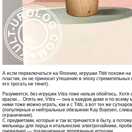
А если переключаться на Японию, игрушки Tititi похожи на
пластик, он не приносит утешение в эпоху стремительных
его трогать не тянет).
Разумеется, без игрушек Vitra тоже нельзя обойтись. Хот
краски… Опять же, Vitra — она в каждом доме и по всему ми
ними тоже можно играть, как и с Tititi, а вот тех же сут
(популярные и нейтральные обезьянки Kay Bojesen, слива
ограничения).
С предметами, которые и так встречаются в быту, а потом
мельницы для перца и итальянские электрочайники, пробк
очевиднее — традиционные деревянные игрушки.