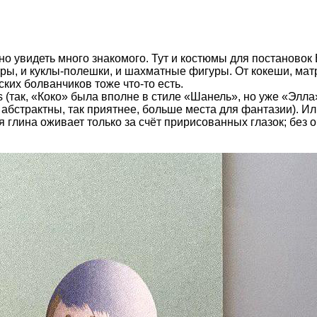
 можно увидеть много знакомого. Тут и костюмы для постанов
еры, и куклы-полешки, и шахматные фигуры
. От кокеши, ма
ких болванчиков тоже что-то есть.
 (так, «Коко» была вполне в стиле «Шанель», но уже «Элла
— абстрактны, так приятнее, больше места для фантазии). Ил
 глина оживает только за счёт пририсованных глазок; без 