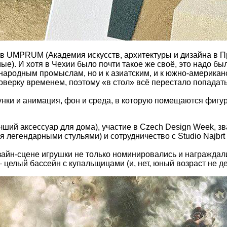
 в UMPRUM (Академия искусств, архитектуры и дизайна в Пр
мые). И хотя в Чехии было почти такое же своё, это надо бы
 народным промыслам, но и к азиатским, и к южно-американ
оверку временем, поэтому «в стол» всё перестало попадать
сунки и анимация, фон и среда, в которую помещаются фигур
а лучший аксессуар для дома), участие в Czech Design Week, 
я легендарными стульями) и сотрудничество с Studio Najbr
айн-сцене игрушки не только номинировались и награждалис
 целый бассейн с купальщицами (и, нет, юный возраст не д