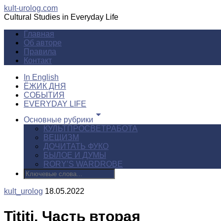
kult-urolog.com
Cultural Studies in Everyday Life
Главная
Об авторе
Правила
Контакт
In English
ЁЖИК ДНЯ
СОБЫТИЯ
EVERYDAY LIFE
Основные рубрики
КУЛЬТПРОСВЕТРАБОТА
ВЕЩИЗМ
ДОЧИТАТЬ ФУКО
БЫЛОЕ И ДУМЫ
RORY’S WARDROBE
kult_urolog
18.05.2022
Tititi. Часть вторая