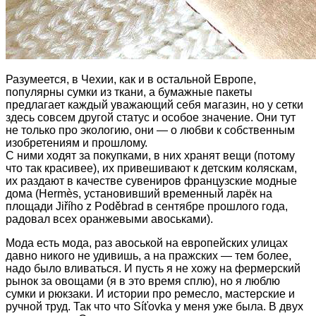
Разумеется, в Чехии, как и в остальной Европе,
популярны сумки из ткани, а бумажные пакеты
предлагает каждый уважающий себя магазин, но у сетки
здесь совсем другой статус и особое значение. Они тут
не только про экологию, они — о любви к собственным
изобретениям и прошлому.
С ними ходят за покупками, в них хранят вещи (потому
что так красивее), их привешивают к детским коляскам,
их раздают в качестве сувениров французские модные
дома (Hermès, установивший временный ларёк на
площади Jiřího z Poděbrad в сентябре прошлого года,
радовал всех оранжевыми авоськами).
Мода есть мода, раз авоськой на европейских улицах
давно никого не удивишь, а на пражских — тем более,
надо было вливаться. И пусть я не хожу на фермерский
рынок за овощами (я в это время сплю), но я люблю
сумки и рюкзаки. И истории про ремесло, мастерские и
ручной труд. Так что что Síťovkа у меня уже была. В двух