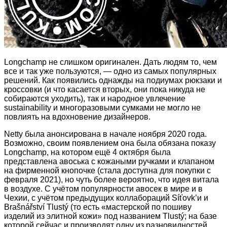
Longchamp не слишком оригинален. Дать людям то, чем
все и так уже пользуются, — одно из самых популярных
решений. Как появились однажды на подиумах рюкзаки и
кроссовки (и что касается вторых, они пока никуда не
собираются уходить), так и народное увлечение
sustainability и многоразовыми сумками не могло не
повлиять на вдохновение дизайнеров.
Netty была анонсирована в начале ноября 2020 года.
Возможно, своим появлением она была обязана показу
Longchamp, на котором ещё 4 октября была
представлена авоська с кожаными ручками и клапаном
на фирменной кнопочке (стала доступна для покупки с
февраля 2021), но чуть более вероятно, что идея витала
в воздухе. С учётом популярности авосек в мире и в
Чехии, с учётом предыдущих коллабораций Síťovk’и и
Brašnářství Tlustý (то есть «мастерской по пошиву
изделий из элитной кожи» под названием Tlustý; на базе
которой сейчас и производят одну из разновидностей