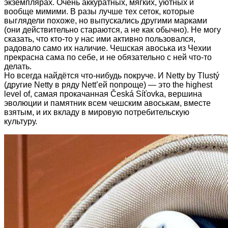
экземплярах. Очень аккуратных, мягких, уютных и
вообще мимими. В разы лучше тех сеток, которые
выглядели похоже, но выпускались другими марками
(они действительно стараются, а не как обычно). Не могу
сказать, что кто-то у нас ими активно пользовался,
радовало само их наличие. Чешская авоська из Чехии
прекрасна сама по себе, и не обязательно с ней что-то
делать.
Но всегда найдётся что-нибудь покруче. И Netty by Tlustý
(другие Netty в ряду Nett’ей попроще) — это the highest
level of, самая прокачанная Česká Síťovka, вершина
эволюции и памятник всем чешским авоськам, вместе
взятым, и их вкладу в мировую потребительскую
культуру.