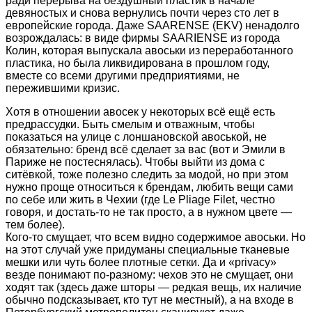
ради перерыва на бездушный пластик в начале
девяностых и снова вернулись почти через сто лет в
европейские города. Даже SAARENSE (EKV) ненадолго
возрождалась: в виде фирмы SAARIENSE из города
Колин, которая выпускала авоськи из переработанного
пластика, но была ликвидирована в прошлом году,
вместе со всеми другими предприятиями, не
пережившими кризис.
Хотя в отношении авосек у некоторых всё ещё есть
предрассудки. Быть смелым и отважным, чтобы
показаться на улице с лоншановской авоськой, не
обязательно: бренд всё сделает за вас (вот и Эмили в
Париже не постеснялась). Чтобы выйти из дома с
ситёвкой, тоже полезно следить за модой, но при этом
нужно проще относиться к брендам, любить вещи сами
по себе или жить в Чехии (где Le Pliage Filet, честно
говоря, и достать-то не так просто, а в нужном цвете —
тем более).
Кого-то смущает, что всем видно содержимое авоськи. Но
на этот случай уже придуманы специальные тканевые
мешки или чуть более плотные сетки. Да и «privacy»
везде понимают по-разному: чехов это не смущает, они
ходят так (здесь даже шторы — редкая вещь, их наличие
обычно подсказывает, кто тут не местный), а на входе в