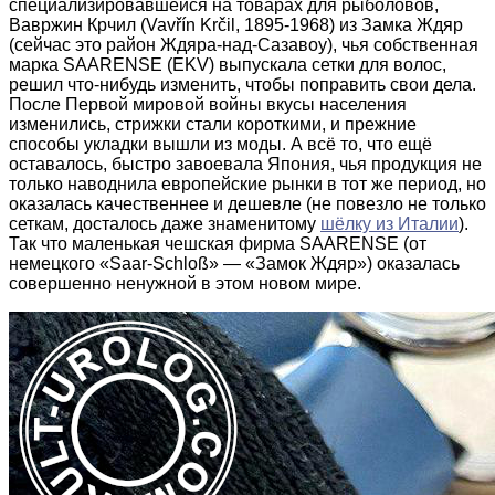
специализировавшейся на товарах для рыболовов,
Вавржин Крчил (Vavřín Krčil, 1895-1968) из Замка Ждяр
(сейчас это район Ждяра-над-Сазавоу), чья собственная
марка SAARENSE (EKV) выпускала сетки для волос,
решил что-нибудь изменить, чтобы поправить свои дела.
После Первой мировой войны вкусы населения
изменились, стрижки стали короткими, и прежние
способы укладки вышли из моды. А всё то, что ещё
оставалось, быстро завоевала Япония, чья продукция не
только наводнила европейские рынки в тот же период, но
оказалась качественнее и дешевле (не повезло не только
сеткам, досталось даже знаменитому
шёлку из Италии
).
Так что маленькая чешская фирма SAARENSE (от
немецкого «Saar-Schloß» — «Замок Ждяр») оказалась
совершенно ненужной в этом новом мире.