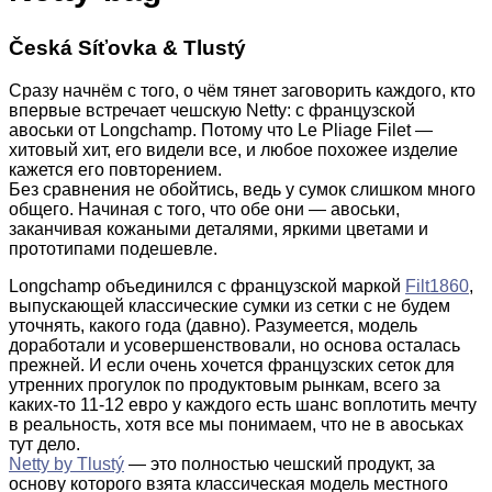
Česká Síťovka & Tlustý
Сразу начнём с того, о чём тянет заговорить каждого, кто
впервые встречает чешскую Netty: с французской
авоськи от Longchamp. Потому что Le Pliage Filet —
хитовый хит, его видели все, и любое похожее изделие
кажется его повторением.
Без сравнения не обойтись
, ведь у сумок слишком много
общего. Начиная с того, что обе они — авоськи,
заканчивая кожаными деталями, яркими цветами и
прототипами подешевле.
Longchamp объединился с французской маркой
Filt1860
,
выпускающей классические сумки из сетки с не будем
уточнять, какого года (давно). Разумеется, модель
доработали и усовершенствовали, но основа осталась
прежней. И если очень хочется французских сеток для
утренних прогулок по продуктовым рынкам, всего за
каких-то 11-12 евро у каждого есть шанс воплотить мечту
в реальность, хотя все мы понимаем, что не в авоськах
тут дело.
Netty by Tlustý
— это полностью чешский продукт, за
основу которого взята классическая модель местного