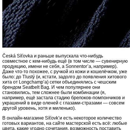
Česká Síťovka и раньше выпускала что-нибудь
совместное с кем-нибудь ещё (в том числе — сувенирную
продукцию, имени не себя, а Sonnentor’а, например).
Даже что-то похожее, с ручкой из кожи и кошелёчком, уже
было: до Tlustý (и, кстати, задолго до появления хитового
хита от Longchamp’а) сетки объединялись с чешским
брендом Seatbelt Bag. И чем популярнее они
становились, тем сложнее были комбинации (я,
например, ещё застала стадию брелоков-помпончиков и
украшений в виде оленей с глазами-стразами — совсем
другой уровень, хотя и миленько).
В онлайн-магазине Síťovk’и есть некоторое количество
готовых вариантов, на сайте мастерской есть всё: любые
цвета, какие угодно сочетания, возможность поставить