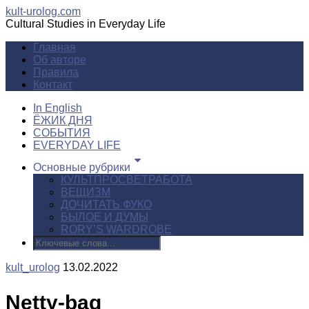
kult-urolog.com
Cultural Studies in Everyday Life
Главная
Об авторе
Правила
Контакт
In English
ЁЖИК ДНЯ
СОБЫТИЯ
EVERYDAY LIFE
Основные рубрики
КУЛЬТПРОСВЕТРАБОТА
ВЕЩИЗМ
ДОЧИТАТЬ ФУКО
БЫЛОЕ И ДУМЫ
RORY’S WARDROBE
kult_urolog
13.02.2022
Netty-bag