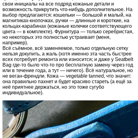
свои инициалы на все подряд кожаные детали и
возможность прикрутить что-нибудь дополнительное. На
выбор предлагаются: кошельки — большой и малый, на
магнитиках-кнопочках, ручки — длинные и короткие, на
кольцах-карабинах (кожаные колечки соответствующего
цвета — в комплекте). Фурнитура — только серебристая,
но некоторых это полностью устраивает (меня,
например).
Всё съёмное, всё заменяемое, только отдельную сетку
нельзя докупить, а жаль (хотя именно эта часть быстрее
всех потребует ремонта или износится; и даже у Seatbelt
Bag где-то было что-то про бесплатную замену через год
или в течение года, а тут — ничего). Всё натуральное, но
не веган-френдли. Кожа — vegetable tanned, что значит:
она правильно пахнет и будет красиво стареть (а ещё за
неё приятнее держаться, но это тоже сугубо
индивидуальное).