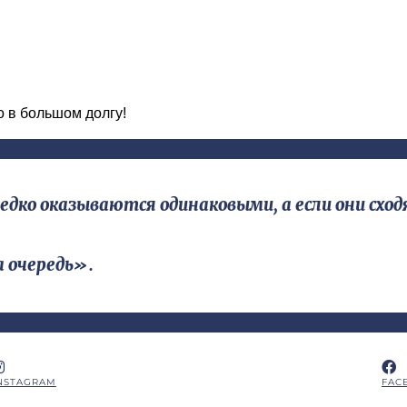
во в большом долгу!
о оказываются одинаковыми, а если они сходя
а очередь».
NSTAGRAM
FAC