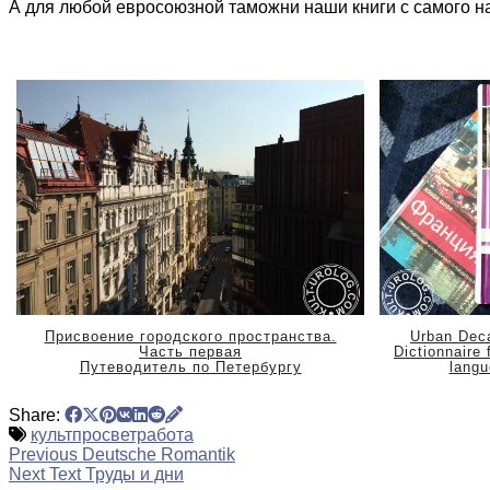
А для любой евросоюзной таможни наши книги с самого на
Присвоение городского пространства.
Urban Deca
Часть первая
Dictionnaire 
Путеводитель по Петербургу
langu
Share:
культпросветработа
Previous
Deutsche Romantik
Next Text
Труды и дни