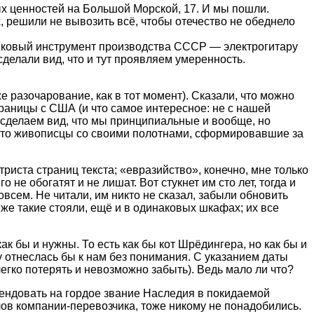
ых ценностей на Большой Морской, 17. И мы пошли.
х, решили не вывозить всё, чтобы отечество не обеднело
ипковый инструмент производства СССР — электрогитару
 сделали вид, что и тут проявляем умеренность.
 разочарование, как в тот момент). Сказали, что можно
границы с США (и что самое интересное: не с нашей
мы сделаем вид, что мы принципиальные и вообще, но
у что живописцы со своими полотнами, сформировавшие за
триста страниц текста; «евразийство», конечно, мне только
не обогатят и не лишат. Вот стукнет им сто лет, тогда и
всем. Не читали, им никто не сказал, забыли обновить
же такие стояли, ещё и в одинаковых шкафах; их все
к бы и нужны. То есть как бы кот Шрёдингера, но как бы и
ту отнеслась бы к нам без понимания. С указанием даты
егко потерять и невозможно забыть). Ведь мало ли что?
етендовать на гордое звание Наследия в покидаемой
слов компании-перевозчика, тоже никому не понадобились.