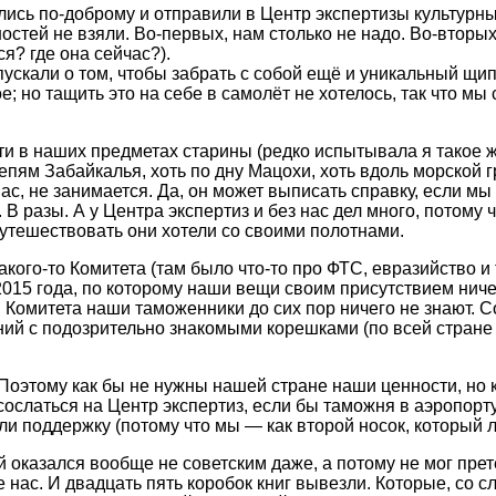
лись по-доброму и отправили в Центр экспертизы культурн
остей не взяли. Во-первых, нам столько не надо. Во-вторы
я? где она сейчас?).
пускали о том, чтобы забрать с собой ещё и уникальный щ
е; но тащить это на себе в самолёт не хотелось, так что мы
и в наших предметах старины (редко испытывала я такое же
тепям Забайкалья, хоть по дну Мацохи, хоть вдоль морской 
 нас, не занимается. Да, он может выписать справку, если 
 В разы. А у Центра экспертиз и без нас дел много, потом
путешествовать они хотели со своими полотнами.
кого-то Комитета (там было что-то про ФТС, евразийство и 
015 года, по которому наши вещи своим присутствием ничего 
Комитета наши таможенники до сих пор ничего не знают. Со
ий с подозрительно знакомыми корешками (по всей стране 
Поэтому как бы не нужны нашей стране наши ценности, но ка
и сослаться на Центр экспертиз, если бы таможня в аэропор
и поддержку (потому что мы — как второй носок, который л
ый оказался вообще не советским даже, а потому не мог пр
 нас. И двадцать пять коробок книг вывезли. Которые, со 