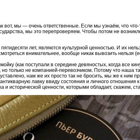
к вот, мы — очень ответственные. Если мы узнаём, что что-
осударства, мы это перепроверяем. Чтобы потом не возникл
пятидесяти лет, являются культурной ценностью. И их нельз
смотреться внимательнее, вообще никак вывозить нельзя (е
омойку (как поступали в середине девяностых, когда все к
о, но только не компанией-перевозчиком. Потому что наша т
 уставлено, нам же их просто так не бросить, мы же к ним п
в антикварную лавку ввиду состояния и личного отношения к
ка и исторической ценности, которыми обладает, скажем, ст