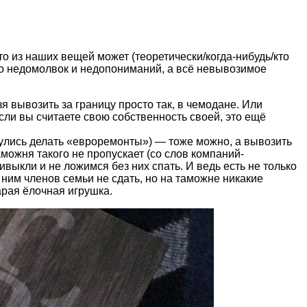
то из наших вещей может (теоретически/когда-нибудь/кто
о
недомолвок и недопониманий, а всё невывозимое
я вывозить за границу просто так, в чемодане. Или
сли вы считаете свою собственность своей, это ещё
инулись делать «евроремонты») — тоже можно, а вывозить
аможня такого не пропускает (со слов компаний-
ривыкли и не ложимся без них спать. И ведь есть не только
 ним членов семьи не сдать, но на таможне никакие
арая ёлочная игрушка.