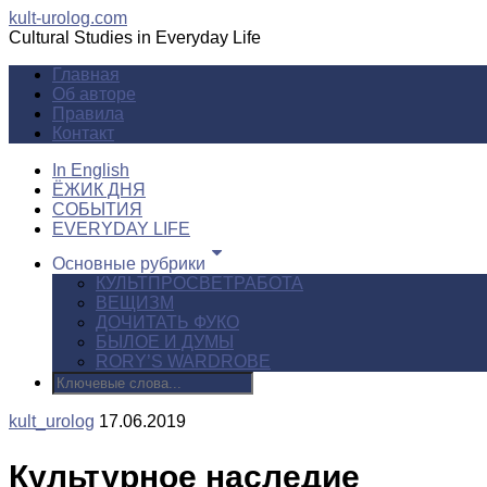
kult-urolog.com
Cultural Studies in Everyday Life
Главная
Об авторе
Правила
Контакт
In English
ЁЖИК ДНЯ
СОБЫТИЯ
EVERYDAY LIFE
Основные рубрики
КУЛЬТПРОСВЕТРАБОТА
ВЕЩИЗМ
ДОЧИТАТЬ ФУКО
БЫЛОЕ И ДУМЫ
RORY’S WARDROBE
kult_urolog
17.06.2019
Культурное наследие