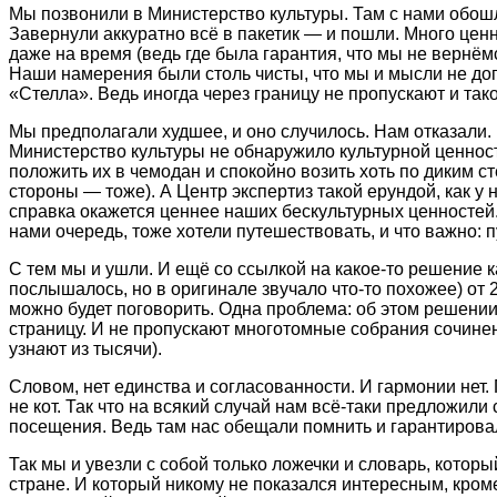
Мы позвонили в Министерство культуры. Там с нами обош
Завернули аккуратно всё в пакетик — и пошли. Много ценн
даже на время (ведь где была гарантия, что мы не вернёмс
Наши намерения были столь чисты, что мы и мысли не до
«Стелла». Ведь иногда через границу не пропускают и тако
Мы предполагали худшее, и оно случилось. Нам отказали.
Министерство культуры не обнаружило культурной ценност
положить их в чемодан и спокойно возить хоть по диким с
стороны — тоже). А Центр экспертиз такой ерундой, как у
справка окажется ценнее наших бескультурных ценностей.
нами очередь, тоже хотели путешествовать, и что важно: 
С тем мы и ушли. И ещё со ссылкой на какое-то решение ка
послышалось, но в оригинале звучало что-то похожее) от 2
можно будет поговорить. Одна проблема: об этом решении 
страницу. И не пропускают многотомные собрания сочинен
узн
а
ют из тысячи).
Словом, нет единства и согласованности. И гармонии нет. 
не кот. Так что на всякий случай нам всё-таки предложил
посещения. Ведь там нас обещали помнить и гарантировал
Так мы и увезли с собой только ложечки и словарь, котор
стране. И который никому не показался интересным, кроме