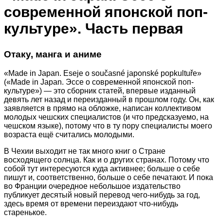
современной японской поп-
культуре». Часть первая
Отаку, манга и аниме
«Made in Japan. Eseje o současné japonské popkultuře»
(«Made in Japan. Эссе о современной японской поп-
культуре») — это сборник статей, впервые изданный
девять лет назад и переизданный в прошлом году. Он, как
заявляется в прямо на обложке, написан коллективом
молодых чешских специалистов (и что предсказуемо, на
чешском языке), потому что в ту пору специалисты моего
возраста ещё считались молодыми.
В Чехии выходит не так много книг о Стране
восходящего солнца. Как и о других странах. Потому что
собой тут интересуются куда активнее; больше о себе
пишут и, соответственно, больше о себе печатают. И пока
во Франции очередное небольшое издательство
публикует десятый новый перевод чего-нибудь за год,
здесь время от времени переиздают что-нибудь
старенькое.