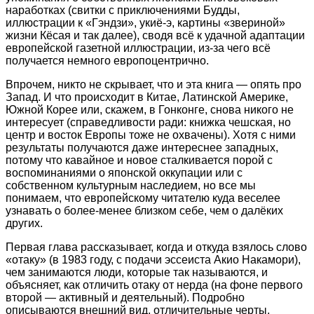
наработках (свитки с приключениями Будды,
иллюстрации к «Гэндзи», укиё-э, картины «звериной»
жизни Кёсая и так далее), сводя всё к удачной адаптации
европейской газетной иллюстрации, из-за чего всё
получается немного европоцентрично.
Впрочем, никто не скрывает, что и эта книга — опять про
Запад. И что происходит в Китае, Латинской Америке,
Южной Корее или, скажем, в Гонконге, снова никого не
интересует (справедливости ради: книжка чешская, но
центр и восток Европы тоже не охвачены). Хотя с ними
результаты получаются даже интереснее западных,
потому что кавайное и новое сталкивается порой с
воспоминаниями о японской оккупации или с
собственном культурным наследием, но все мы
понимаем, что европейскому читателю куда веселее
узнавать о более-менее близком себе, чем о далёких
других.
Первая глава рассказывает, когда и откуда взялось слово
«отаку» (в 1983 году, с подачи эссеиста Акио Накамори),
чем занимаются люди, которые так называются, и
объясняет, как отличить отаку от нерда (на фоне первого
второй — активный и деятельный). Подробно
описываются внешний вид, отличительные черты,