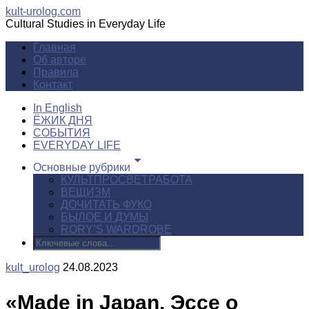
kult-urolog.com
Cultural Studies in Everyday Life
Главная
Об авторе
Правила
Контакт
In English
ЁЖИК ДНЯ
СОБЫТИЯ
EVERYDAY LIFE
Основные рубрики
КУЛЬТПРОСВЕТРАБОТА
ВЕЩИЗМ
ДОЧИТАТЬ ФУКО
БЫЛОЕ И ДУМЫ
RORY’S WARDROBE
kult_urolog
24.08.2023
«Made in Japan. Эссе о