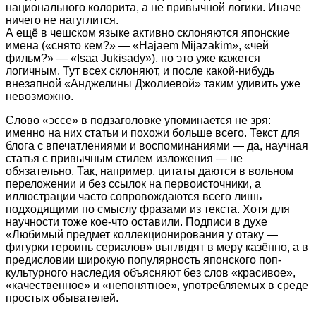
национального колорита, а не привычной логики. Иначе
ничего не нагуглится.
А ещё в чешском языке активно склоняются японские
имена («снято кем?» — «Hajaem Mijazakim», «чей
фильм?» — «Isaa Jukisady»), но это уже кажется
логичным. Тут всех склоняют, и после какой-нибудь
внезапной «Анджелины Джолиевой» таким удивить уже
невозможно.
Слово «эссе» в подзаголовке упоминается не зря:
именно на них статьи и похожи больше всего. Текст для
блога с впечатлениями и воспоминаниями — да, научная
статья с привычным стилем изложения — не
обязательно. Так, например, цитаты даются в вольном
переложении и без ссылок на первоисточники, а
иллюстрации часто сопровождаются всего лишь
подходящими по смыслу фразами из текста. Хотя для
научности тоже кое-что оставили. Подписи в духе
«Любимый предмет коллекционирования у отаку —
фигурки героинь сериалов» выглядят в меру казённо, а в
предисловии широкую популярность японского поп-
культурного наследия объясняют без слов «красивое»,
«качественное» и «непонятное», употребляемых в среде
простых обывателей.