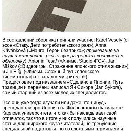
В составлении сборника приняли участие: Karel Veselý (с
эссе «Отаку. Дети потребительского рая»), Anna
Křivánková («Манга. Герои без трико»;
примечание на
случай малоличта: речь о супергеройских костюмах в
облипочку
), Antonín Tesař («Аниме. Studio 4°C»), Jan
Miškov («Видеоигры. Отражение японского стиля жизни»)
и Jiří Flígl («Фильм. Сложный путь японского
кинематографа к западному зрителю»).
Предисловие под названием «Сделано в Японии. Путь
традиции и перемен» написал Ян Сикора (Jan Sýkora),
самый старший из всех молодых специалистов.
Все они уже тогда изучали или даже что-нибудь
преподавали про Японию на Философском факультете
Карлова университета, что как бы накладывает свой
отпечаток, так что в итоге у них получились научные
статьи для широкого круга читателей, не требующие
специальной подготовки, но со сложными терминами и