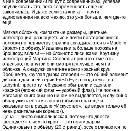
в нём современники пишут о современниках, успевая
опубликовать это, пока современность ещё не
закончилась. И даже если эта книга — почти
единственная на всю Чехию, это уже больше, чем где-то
ещё.
Мягкая обложка, компактные размеры, цветные
иллюстрации; разноцветные и почти повторяющиеся
полоски по периметру страниц складываются в «Made in
Japan» по обрезу. Издалека книга больше похожа на
брошюру, вблизи — на блокнот с лисичками. Крутизну
иллюстраций Мартина Свободы принято отмечать
отдельно, но внутри они смотрятся лучше, чем на
обложке. А снаружи заметнее всего красный круг.
Вообще-то, круглая дырка спереди — это общий элемент
дизайна для всей серии Fresh Eye от издательства
Labyrint, просто тут её удачно обыграли и сделали
красной (японский флаг — удобный флаг). На полке в
магазине книга обычно ничем не выделяется, и случайно
обнаружить её там сложно (обычно она ещё и
оказывается в разделе «Искусство», где виден только её
невыразительный корешок).
Цена — чисто символическая, потому что двести
шестьдесят с чем-то крон — это почти даром.
Одинаковые по объёму (20 страниц), эссе отличаются по