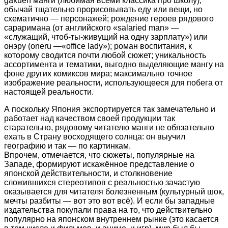
gakuen манги (любимая всеми классика про школу);
обычай тщательно прорисовывать еду или вещи, но
схематично — персонажей; рождение героев рядового
сараримана (от английского «salaried man» —
«служащий, чтоб-ты-живущий на одну зарплату») или
онэру (oneru —«office lady»); роман воспитания, к
которому сводится почти любой сюжет; уникальность
ассортимента и тематики, выгодно выделяющие мангу на
фоне других комиксов мира; максимально точное
изображение реальности, использующееся для побега от
настоящей реальности.
А поскольку Япония экспортируется так замечательно и
работает над качеством своей продукции так
старательно, рядовому читателю манги не обязательно
ехать в Страну восходящего солнца: он выучил
географию и так — по картинкам.
Впрочем, отмечается, что сюжеты, популярные на
Западе, формируют искажённое представление о
японской действительности, и столкновение
сложившихся стереотипов с реальностью зачастую
оказывается для читателя болезненным (культурный шок,
мечты разбиты — вот это вот всё). И если бы западные
издательства покупали права на то, что действительно
популярно на японском внутреннем рынке (это касается