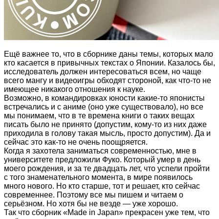
Ещё важнее то, что в сборнике даны темы, которых мало
кто касается в привычных текстах о Японии. Казалось бы,
исследователь должен интересоваться всем, но чаще
всего мангу и видеоигры обходят стороной, как что-то не
имеющее никакого отношения к науке.
Возможно, в командировках юности какие-то японисты
встречались и с аниме (оно уже существовало), но все
мы понимаем, что в те времена книги о таких вещах
писать было не принято (допустим, кому-то из них даже
приходила в голову такая мысль, просто допустим). Да и
сейчас это как-то не очень поощряется.
Когда я захотела заниматься современностью, мне в
университете предложили Фуко. Который умер в день
моего рождения, и за те двадцать лет, что успели пройти
с того знаменательного момента, в мире появилось
много нового. Но кто старше, тот и решает, кто сейчас
современнее. Поэтому все мы пишем и читаем о
серьёзном. Но хотя бы не везде — уже хорошо.
Так что сборник «Made in Japan» прекрасен уже тем, что