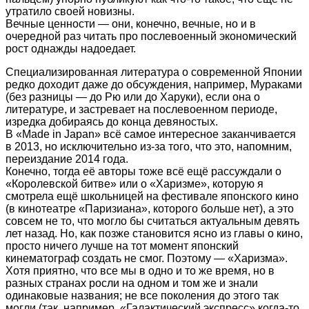
утратило своей новизны.
Вечные ценности — они, конечно, вечные, но и в
очередной раз читать про послевоенный экономический
рост однажды надоедает.
Специализированная литература о современной Японии
редко доходит даже до обсуждения, например, Мураками
(без разницы — до Рю или до Харуки), если она о
литературе, и застревает на послевоенном периоде,
изредка добираясь до конца девяностых.
В «Made in Japan» всё самое интересное заканчивается
в 2013, но исключительно из-за того, что это, напомним,
переиздание 2014 года.
Конечно, тогда её авторы тоже всё ещё рассуждали о
«Королевской битве» или о «Харизме», которую я
смотрела ещё школьницей на фестивале японского кино
(в кинотеатре «Паризиана», которого больше нет), а это
совсем не то, что могло бы считаться актуальным девять
лет назад. Но, как позже становится ясно из главы о кино,
просто ничего лучше на тот момент японский
кинематограф создать не смог. Поэтому — «Харизма».
Хотя приятно, что все мы в одно и то же время, но в
разных странах росли на одном и том же и знали
одинаковые названия; не все поколения до этого так
могли (так, например, «Галактический экспресс» когда-то