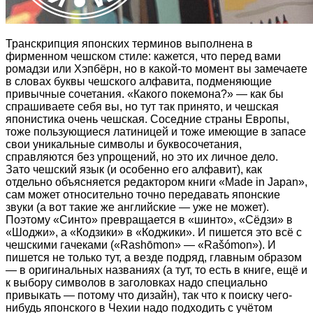
Транскрипция японских терминов выполнена в
фирменном чешском стиле: кажется, что перед вами
ромадзи или Хэпбёрн, но в какой-то момент вы замечаете
в словах буквы чешского алфавита, подменяющие
привычные сочетания. «Какого покемона?» — как бы
спрашиваете себя вы, но тут так принято, и чешская
японистика очень чешская. Соседние страны Европы,
тоже пользующиеся латиницей и тоже имеющие в запасе
свои уникальные символы и буквосочетания,
справляются без упрощений, но это их личное дело.
Зато чешский язык (и особенно его алфавит), как
отдельно объясняется редактором книги «Made in Japan»,
сам может относительно точно передавать японские
звуки (а вот такие же английские — уже не может).
Поэтому «Синто» превращается в «шинто», «Сёдзи» в
«Шоджи», а «Кодзики» в «Коджики». И пишется это всё с
чешскими гачеками («Rashōmon» — «Rašómon»). И
пишется не только тут, а везде подряд, главным образом
— в оригинальных названиях (а тут, то есть в книге, ещё и
к выбору символов в заголовках надо специально
привыкать — потому что дизайн), так что к поиску чего-
нибудь японского в Чехии надо подходить с учётом