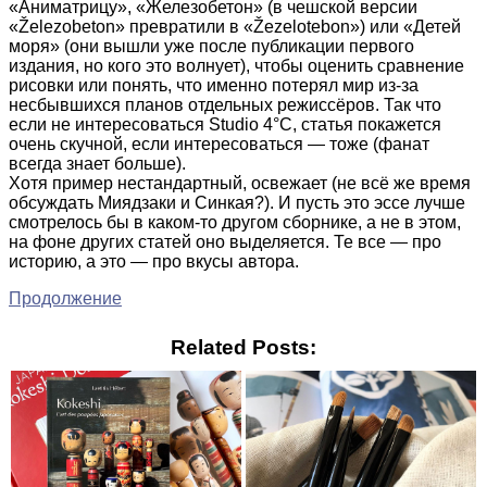
«Аниматрицу», «Железобетон» (в чешской версии
«Železobeton» превратили в «Žezelotebon») или «Детей
моря» (они вышли уже после публикации первого
издания, но кого это волнует), чтобы оценить сравнение
рисовки или понять, что именно потерял мир из-за
несбывшихся планов отдельных режиссёров. Так что
если не интересоваться Studio 4°C, статья покажется
очень скучной, если интересоваться — тоже (фанат
всегда знает больше).
Хотя пример нестандартный, освежает (не всё же время
обсуждать Миядзаки и Синкая?). И пусть это эссе лучше
смотрелось бы в каком-то другом сборнике, а не в этом,
на фоне других статей оно выделяется. Те все — про
историю, а это — про вкусы автора.
Продолжение
Related Posts: