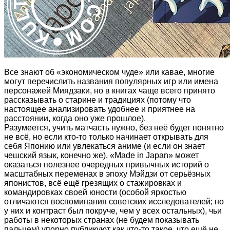
Все знают об «экономическом чуде» или кавае, многие
могут перечислить названия популярных игр или имена
персонажей Миядзаки, но в книгах чаще всего принято
рассказывать о старине и традициях (потому что
настоящее анализировать удобнее и приятнее на
расстоянии, когда оно уже прошлое).
Разумеется, учить матчасть нужно, без неё будет понятно
не всё, но если кто-то только начинает открывать для
себя Японию или увлекаться аниме (и если он знает
чешский язык, конечно же), «Made in Japan» может
оказаться полезнее очередных привычных историй о
масштабных переменах в эпоху Мэйдзи от серьёзных
японистов, всё ещё грезящих о стажировках и
командировках своей юности (особой яркостью
отличаются воспоминания советских исследователей; но
у них и контраст был покруче, чем у всех остальных), чьи
работы в некоторых странах (не будем показывать
пальцем) упорно публикуют как что-то такое, что ещё не