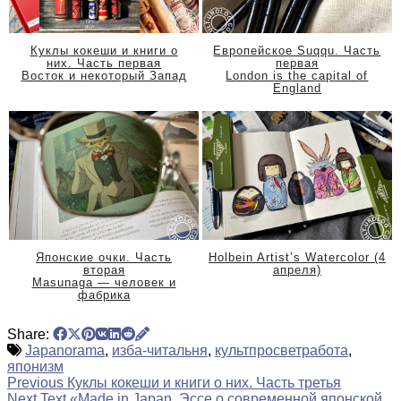
Куклы кокеши и книги о
Европейское Suqqu. Часть
них. Часть первая
первая
Восток и некоторый Запад
London is the capital of
England
Японские очки. Часть
Holbein Artist’s Watercolor (4
вторая
апреля)
Masunaga — человек и
фабрика
Share:
Japanorama
,
изба-читальня
,
культпросветработа
,
японизм
Previous
Куклы кокеши и книги о них. Часть третья
Next Text
«Made in Japan. Эссе о современной японской