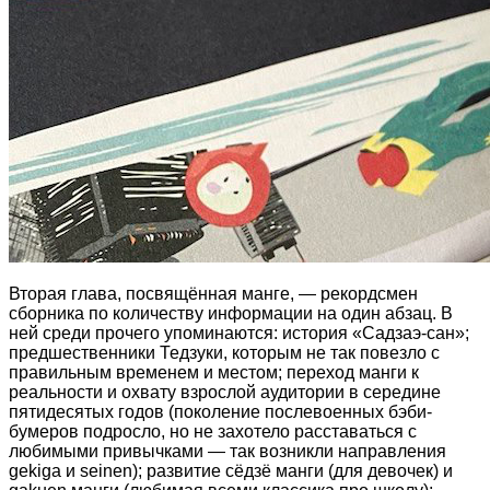
Вторая глава, посвящённая манге, — рекордсмен
сборника по количеству информации на один абзац. В
ней среди прочего упоминаются: история «Садзаэ-сан»;
предшественники Тедзуки, которым не так повезло с
правильным временем и местом; переход манги к
реальности и охвату взрослой аудитории в середине
пятидесятых годов (поколение послевоенных бэби-
бумеров подросло, но не захотело расставаться с
любимыми привычками — так возникли направления
gekiga и seinen); развитие сёдзё манги (для девочек) и