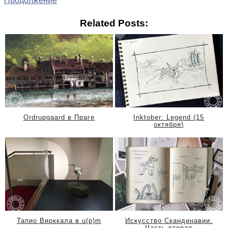
Продолжение
Related Posts:
Ordrupgaard в Праге
Inktober: Legend (15
октября)
Тапио Вирккала в u(p)m
Искусство Скандинавии.
Часть вторая