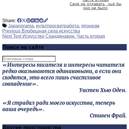
Своё не отдавать, чьё бы
оно ни было
Share:
Japanorama
,
культпросветработа
,
японизм
Previous
Влобешная сила искусства
Next Text
Искусство Скандинавии. Часть вторая
Поиск на сайте
«Интересы писателя и интересы читателя
редко оказываются одинаковыми, а если они
сходятся, это всего лишь счастливое
совпадение».
Уистен Хью Оден.
«Я страдал ради моего искусства, теперь
ваша очередь».
Стивен Фрай.
Другие пространства