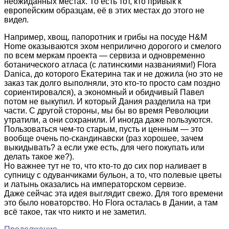
неожиданных местах. То есть тот, кто привык к
европейским образцам, её в этих местах до этого не
видел.
Например, хвощ, папоротник и грибы на посуде H&M
Home оказываются эхом неприлично дорогого и смелого
по всем меркам проекта — сервиза и одновременно
ботанического атласа (с латинскими названиями!) Flora
Danica, до которого Екатерина так и не дожила (но это не
заказ так долго выполняли, это кто-то просто сам поздно
сориентировался), а экономный и обидчивый Павел
потом не выкупил. И который Дания разделила на три
части. С другой стороны, мы бы во время Революции
утратили, а они сохранили. И иногда даже пользуются.
Пользоваться чем-то старым, пусть и ценным — это
вообще очень по-скандинавски (раз хорошее, зачем
выкидывать? а если уже есть, для чего покупать или
делать такое же?).
Но важнее тут не то, что кто-то до сих пор наливает в
супницу с одуванчиками бульон, а то, что полевые цветы
и латынь оказались на императорском сервизе.
Даже сейчас эта идея выглядит свежо. Для того времени
это было новаторство. Но Flora осталась в Дании, а там
всё такое, так что никто и не заметил.