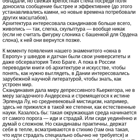
обладали, но свежая крепостная стена посреди поля
доносила сообщение быстрее и эффективнее (до этого
устанавливались камни, но новые времена потребовали
других масштабов).
Архитектура интересовала скандинавов больше всего,
живопись — так, слегка, скульптура — вообще никак
(если не считать фигурку слоника с башенкой для Ордена
слона), к ней они вернутся позже.
К моменту появления нашего знаменитого «окна в
Европу» у шведов и датчан были свои университеты и
даже обсерватория Тихо Браге. А пока в России
переводили книги об архитектуре и искусстве, чтобы
понять, как нужно выглядеть, в Дании интересовались
зарубежной научной литературой, чтобы знать, как
устроен мир.
Скандинавия дала миру депрессивного Кьеркегора, не в
меру загадочного Андерсена и стремящегося к истине
Эрленда Лу, но средневековый мистицизм, например,
здесь не прижился в такой же степени, как естественные
науки. Казалось бы: такая окружающая среда начинается
от самого порога — иди и страдай. Или сиди уединённо и
думай о сложном. Но скандинавы практичны, держат
себя в тепле, всматриваются в стихию (там она такая,
что идти страдать специально обычно не требуется) и