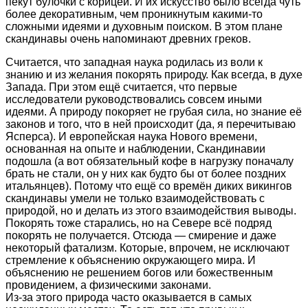
пекут булочки с корицей. И их искусство было всегда чуть
более декоративным, чем проникнутым какими-то
сложными идеями и духовным поиском. В этом плане
скандинавы очень напоминают древних греков.
Считается, что западная наука родилась из воли к
знанию и из желания покорять природу. Как всегда, в духе
Запада. При этом ещё считается, что первые
исследователи руководствовались совсем иными
идеями. А природу покоряет не грубая сила, но знание её
законов и того, что в ней происходит (да, я перечитываю
Ясперса). И европейская наука Нового времени,
основанная на опыте и наблюдении, Скандинавии
подошла (а вот обязательный кофе в нагрузку поначалу
брать не стали, он у них как будто бы от более поздних
итальянцев). Потому что ещё со времён диких викингов
скандинавы умели не только взаимодействовать с
природой, но и делать из этого взаимодействия выводы.
Покорять тоже старались, но на Севере всё подряд
покорять не получается. Отсюда — смирение и даже
некоторый фатализм. Которые, впрочем, не исключают
стремление к объяснению окружающего мира. И
объяснению не решением богов или божественным
провидением, а физическими законами.
Из-за этого природа часто оказывается в самых