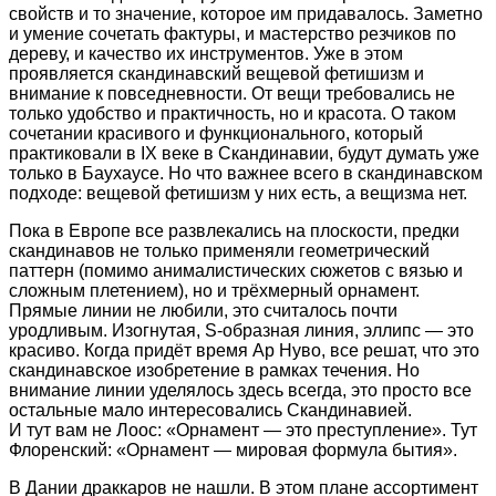
свойств и то значение, которое им придавалось. Заметно
и умение сочетать фактуры, и мастерство резчиков по
дереву, и качество их инструментов. Уже в этом
проявляется скандинавский вещевой фетишизм и
внимание к повседневности. От вещи требовались не
только удобство и практичность, но и красота. О таком
сочетании красивого и функционального, который
практиковали в IX веке в Скандинавии, будут думать уже
только в Баухаусе. Но что важнее всего в скандинавском
подходе: вещевой фетишизм у них есть, а вещизма нет.
Пока в Европе все развлекались на плоскости, предки
скандинавов не только применяли геометрический
паттерн (помимо анималистических сюжетов с вязью и
сложным плетением), но и трёхмерный орнамент.
Прямые линии не любили, это считалось почти
уродливым. Изогнутая, S-образная линия, эллипс — это
красиво. Когда придёт время Ар Нуво, все решат, что это
скандинавское изобретение в рамках течения. Но
внимание линии уделялось здесь всегда, это просто все
остальные мало интересовались Скандинавией.
И тут вам не Лоос: «Орнамент — это преступление». Тут
Флоренский: «Орнамент — мировая формула бытия».
В Дании драккаров не нашли. В этом плане ассортимент