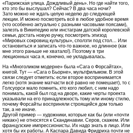
«Парижская улица. Дождливый день». Но где найти того,
кто это бы выслушал? Сейчас? В два часа ночи?
Зато можно не ждать целую неделю до следующей
лекции. И можно посмотреть всё в любое удобное время
(что особенно актуально с разными часовыми поясами),
залезть в Википедию или инстаграм датской королевской
семьи, достать новую ручку, посмотреть эпизод
«Мировых сокровищ культуры», сползти под стол… Или
остановиться и записать что-то важное, но длинное (как
мне этого раньше не хватало!). Поэтому в три
лекционных часа я, конечно, не укладывалась.
На «Многоликом модерне» была «Сага о Форсайтах»,
книгой. Тут — «Сага о Бьорне», мультфильмом. В этой
связи следует отметить: если второе воспринимается
легко (хотя знание матчасти всё равно не помешает), то с
Голсуорси мало помнить, кто кого любил, с ним надо
понимать, какой был год на дворе, какие черты проекта
указывали на его принадлежность тому или иному стилю,
почему Форсайты восприняли строящийся дом только
так, а не иначе.
Другой пример — художники, которые как бы (или «почти
никак») не относятся к Скандинавии. Серов, скажем. Или
французские импрессионисты. Их надо знать в лицо. Или
хотя бы их работы. А Каспара Давида Фридриха почти не