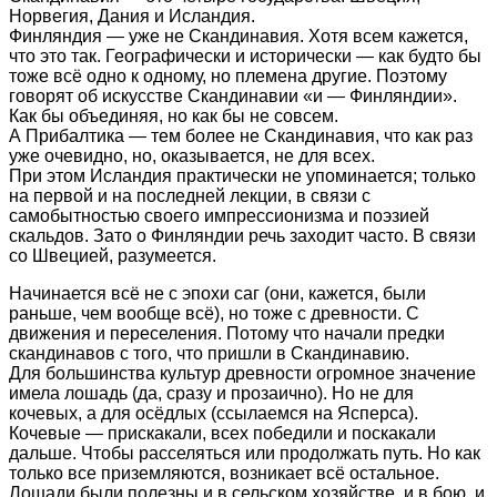
Норвегия, Дания и Исландия.
Финляндия — уже не Скандинавия. Хотя всем кажется,
что это так. Географически и исторически — как будто бы
тоже всё одно к одному, но племена другие. Поэтому
говорят об искусстве Скандинавии «и — Финляндии».
Как бы объединяя, но как бы не совсем.
А Прибалтика — тем более не Скандинавия, что как раз
уже очевидно, но, оказывается, не для всех.
При этом Исландия практически не упоминается; только
на первой и на последней лекции, в связи с
самобытностью своего импрессионизма и поэзией
скальдов. Зато о Финляндии речь заходит часто. В связи
со Швецией, разумеется.
Начинается всё не с эпохи саг (они, кажется, были
раньше, чем вообще всё), но тоже с древности. С
движения и переселения. Потому что начали предки
скандинавов с того, что пришли в Скандинавию.
Для большинства культур древности огромное значение
имела лошадь (да, сразу и прозаично). Но не для
кочевых, а для осёдлых (ссылаемся на Ясперса).
Кочевые — прискакали, всех победили и поскакали
дальше. Чтобы расселяться или продолжать путь. Но как
только все приземляются, возникает всё остальное.
Лошади были полезны и в сельском хозяйстве, и в бою, и