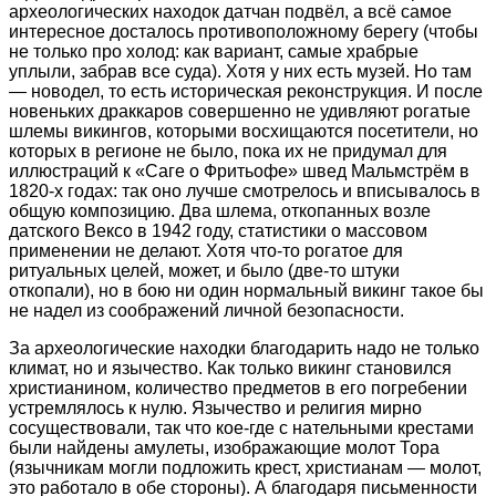
археологических находок датчан подвёл, а всё самое
интересное досталось противоположному берегу (чтобы
не только про холод: как вариант, самые храбрые
уплыли, забрав все суда). Хотя у них есть музей. Но там
— новодел, то есть историческая реконструкция. И после
новеньких драккаров совершенно не удивляют рогатые
шлемы викингов, которыми восхищаются посетители, но
которых в регионе не было, пока их не придумал для
иллюстраций к «Саге о Фритьофе» швед Мальмстрём в
1820-х годах: так оно лучше смотрелось и вписывалось в
общую композицию. Два шлема, откопанных возле
датского Вексо в 1942 году, статистики о массовом
применении не делают. Хотя что-то рогатое для
ритуальных целей, может, и было (две-то штуки
откопали), но в бою ни один нормальный викинг такое бы
не надел из соображений личной безопасности.
За археологические находки благодарить надо не только
климат, но и язычество. Как только викинг становился
христианином, количество предметов в его погребении
устремлялось к нулю. Язычество и религия мирно
сосуществовали, так что кое-где с нательными крестами
были найдены амулеты, изображающие молот Тора
(язычникам могли подложить крест, христианам — молот,
это работало в обе стороны). А благодаря письменности