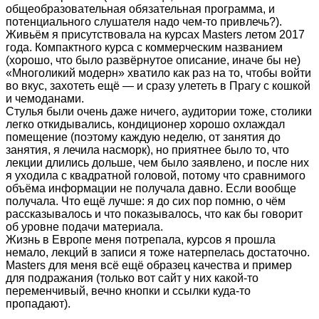
общеобразовательная обязательная программа, и
потенциального слушателя надо чем-то привлечь?).
Живьём я присутствовала на курсах Masters летом 2017
года. Компактного курса с коммерческим названием
(хорошо, что было развёрнутое описание, иначе бы не)
«Многоликий модерн» хватило как раз на то, чтобы войти
во вкус, захотеть ещё — и сразу улететь в Прагу с кошкой
и чемоданами.
Стулья были очень даже ничего, аудитории тоже, столики
легко откидывались, кондиционер хорошо охлаждал
помещение (поэтому каждую неделю, от занятия до
занятия, я лечила насморк), но приятнее было то, что
лекции длились дольше, чем было заявлено, и после них
я уходила с квадратной головой, потому что сравнимого
объёма информации не получала давно. Если вообще
получала. Что ещё лучше: я до сих пор помню, о чём
рассказывалось и что показывалось, что как бы говорит
об уровне подачи материала.
Жизнь в Европе меня потрепала, курсов я прошла
немало, лекций в записи я тоже натерпелась достаточно.
Masters для меня всё ещё образец качества и пример
для подражания (только вот сайт у них какой-то
переменчивый, вечно кнопки и ссылки куда-то
пропадают).