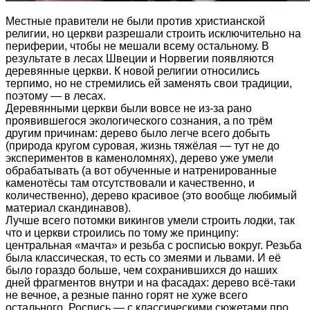
Местные правители не были против христианской
религии, но церкви разрешали строить исключительно на
периферии, чтобы не мешали всему остальному. В
результате в лесах Швеции и Норвегии появляются
деревянные церкви. К новой религии относились
терпимо, но не стремились ей заменять свои традиции,
поэтому — в лесах.
Деревянными церкви были вовсе не из-за рано
проявившегося экологического сознания, а по трём
другим причинам: дерево было легче всего добыть
(природа кругом суровая, жизнь тяжёлая — тут не до
экспериментов в каменоломнях), дерево уже умели
обрабатывать (а вот обученные и натренированные
каменотёсы там отсутствовали и качественно, и
количественно), дерево красивое (это вообще любимый
материал скандинавов).
Лучше всего потомки викингов умели строить лодки, так
что и церкви строились по тому же принципу:
центральная «мачта» и резьба с росписью вокруг. Резьба
была классическая, то есть со змеями и львами. И её
было гораздо больше, чем сохранившихся до наших
дней фрагментов внутри и на фасадах: дерево всё-таки
не вечное, а резные панно горят не хуже всего
остального. Роспись — с классическими сюжетами про