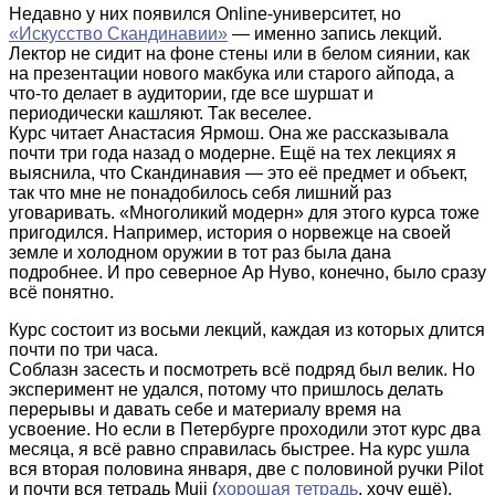
Недавно у них появился Online-университет, но
«Искусство Скандинавии»
— именно запись лекций.
Лектор не сидит на фоне стены или в белом сиянии, как
на презентации нового макбука или старого айпода, а
что-то делает в аудитории, где все шуршат и
периодически кашляют. Так веселее.
Курс читает Анастасия Ярмош. Она же рассказывала
почти три года назад о модерне. Ещё на тех лекциях я
выяснила, что Скандинавия — это её предмет и объект,
так что мне не понадобилось себя лишний раз
уговаривать. «Многоликий модерн» для этого курса тоже
пригодился. Например, история о норвежце на своей
земле и холодном оружии в тот раз была дана
подробнее. И про северное Ар Нуво, конечно, было сразу
всё понятно.
Курс состоит из восьми лекций, каждая из которых длится
почти по три часа.
Соблазн засесть и посмотреть всё подряд был велик. Но
эксперимент не удался, потому что пришлось делать
перерывы и давать себе и материалу время на
усвоение. Но если в Петербурге проходили этот курс два
месяца, я всё равно справилась быстрее. На курс ушла
вся вторая половина января, две с половиной ручки Pilot
и почти вся тетрадь Muji (
хорошая тетрадь
, хочу ещё).