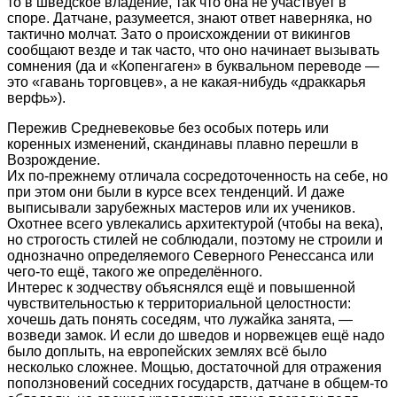
то в шведское владение, так что она не участвует в
споре. Датчане, разумеется, знают ответ наверняка, но
тактично молчат. Зато о происхождении от викингов
сообщают везде и так часто, что оно начинает вызывать
сомнения (да и «Копенгаген» в буквальном переводе —
это «гавань торговцев», а не какая-нибудь «драккарья
верфь»).
Пережив Средневековье без особых потерь или
коренных изменений, скандинавы плавно перешли в
Возрождение.
Их по-прежнему отличала сосредоточенность на себе, но
при этом они были в курсе всех тенденций. И даже
выписывали зарубежных мастеров или их учеников.
Охотнее всего увлекались архитектурой (чтобы на века),
но строгость стилей не соблюдали, поэтому не строили и
однозначно определяемого Северного Ренессанса или
чего-то ещё, такого же определённого.
Интерес к зодчеству объяснялся ещё и повышенной
чувствительностью к территориальной целостности:
хочешь дать понять соседям, что лужайка занята, —
возведи замок. И если до шведов и норвежцев ещё надо
было доплыть, на европейских землях всё было
несколько сложнее. Мощью, достаточной для отражения
поползновений соседних государств, датчане в общем-то