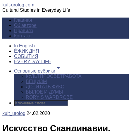
kult-urolog.com
Cultural Studies in Everyday Life
Главная
Об авторе
Правила
Контакт
In English
ЁЖИК ДНЯ
СОБЫТИЯ
EVERYDAY LIFE
Основные рубрики
КУЛЬТПРОСВЕТРАБОТА
ВЕЩИЗМ
ДОЧИТАТЬ ФУКО
БЫЛОЕ И ДУМЫ
RORY’S WARDROBE
kult_urolog
24.02.2020
Искусство Скандинавии.