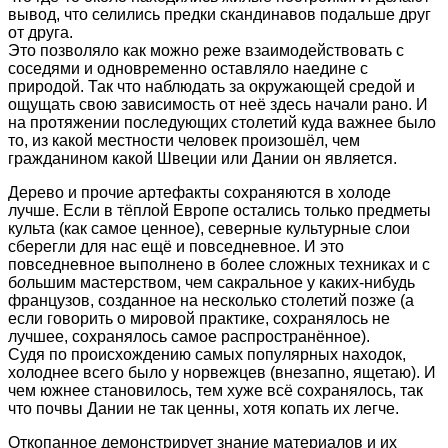
вывод, что селились предки скандинавов подальше друг
от друга.
Это позволяло как можно реже взаимодействовать с
соседями и одновременно оставляло наедине с
природой. Так что наблюдать за окружающей средой и
ощущать свою зависимость от неё здесь начали рано. И
на протяжении последующих столетий куда важнее было
то, из какой местности человек произошёл, чем
гражданином какой Швеции или Дании он является.
Дерево и прочие артефакты сохраняются в холоде
лучше. Если в тёплой Европе остались только предметы
культа (как самое ценное), северные культурные слои
сберегли для нас ещё и повседневное. И это
повседневное выполнено в более сложных техниках и с
б
о
льшим мастерством, чем сакральное у каких-нибудь
французов, созданное на несколько столетий позже (а
если говорить о мировой практике, сохранялось не
лучшее, сохранялось самое распространённое).
Судя по происхождению самых популярных находок,
холоднее всего было у норвежцев (внезапно, ящетаю). И
чем южнее становилось, тем хуже всё сохранялось, так
что почвы Дании не так ценны, хотя копать их легче.
Откопанное демонстрирует знание материалов и их