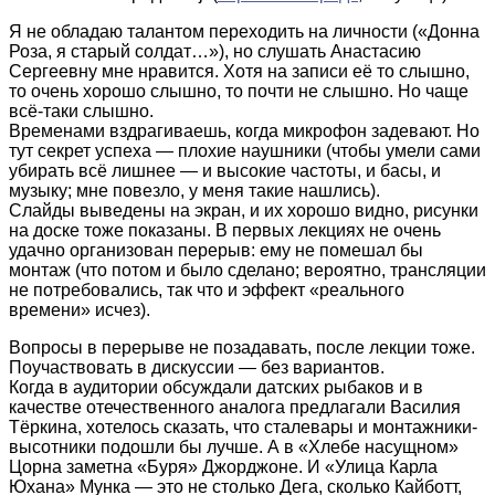
Я не обладаю талантом переходить на личности («Донна
Роза, я старый солдат…»), но слушать Анастасию
Сергеевну мне нравится. Хотя на записи её то слышно,
то очень хорошо слышно, то почти не слышно. Но чаще
всё-таки слышно.
Временами вздрагиваешь, когда микрофон задевают. Но
тут секрет успеха — плохие наушники (чтобы умели сами
убирать всё лишнее — и высокие частоты, и басы, и
музыку; мне повезло, у меня такие нашлись).
Слайды выведены на экран, и их хорошо видно, рисунки
на доске тоже показаны. В первых лекциях не очень
удачно организован перерыв: ему не помешал бы
монтаж (что потом и было сделано; вероятно, трансляции
не потребовались, так что и эффект «реального
времени» исчез).
Вопросы в перерыве не позадавать, после лекции тоже.
Поучаствовать в дискуссии — без вариантов.
Когда в аудитории обсуждали датских рыбаков и в
качестве отечественного аналога предлагали Василия
Тёркина, хотелось сказать, что сталевары и монтажники-
высотники подошли бы лучше. А в «Хлебе насущном»
Цорна заметна «Буря» Джорджоне. И «Улица Карла
Юхана» Мунка — это не столько Дега, сколько Кайботт,