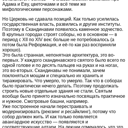
Адама и Еву, цветочками и всё теми же
мифологическими персонажами.
Но Церковь не сдавала позиций. Как только усилилась
государственная власть, развились и другие институты.
Поэтому в Скандинавии появилось каменное зодчество.
В крупных городах строят соборы, но в основном — в
период с XII по XIV век: больше не потребовалось (а
потом была Реформация, и её-то как раз восприняли
хорошо).
Это была странная, непонятная архитектура, это во-
первых. У каждого скандинавского святого было всего по
одной голове и по десять пальцев на руках и на ногах,
это во-вторых. Скандинавы не понимали, зачем
поклоняться мощам и специально их хранить и
тиражировать. Что умерло, то умерло. Так что в соборах
было практически нечего делать. Поэтому продолжать
строить новые отдельные здания не стали. Святым
вообще было принято изначально посвящать практичное
и нужное. Смотровые башни, например.
Уже построенное начали перестраивать и
модернизировать (реюзинг и ресайклинг), потому что
собор должен жить. И как только появляется
авангардное искусство — появляются и
соответствующие алтари. На лекции отмечалось, что это