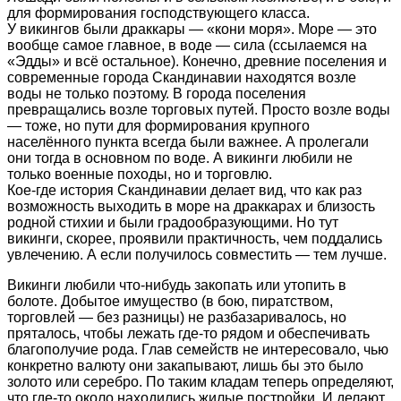
для формирования господствующего класса.
У викингов были драккары — «кони моря». Море — это
вообще самое главное, в воде — сила (ссылаемся на
«Эдды» и всё остальное). Конечно, древние поселения и
современные города Скандинавии находятся возле
воды не только поэтому. В города поселения
превращались возле торговых путей. Просто возле воды
— тоже, но пути для формирования крупного
населённого пункта всегда были важнее. А пролегали
они тогда в основном по воде. А викинги любили не
только военные походы, но и торговлю.
Кое-где история Скандинавии делает вид, что как раз
возможность выходить в море на драккарах и близость
родной стихии и были градообразующими. Но тут
викинги, скорее, проявили практичность, чем поддались
увлечению. А если получилось совместить — тем лучше.
Викинги любили что-нибудь закопать или утопить в
болоте. Добытое имущество (в бою, пиратством,
торговлей — без разницы) не разбазаривалось, но
пряталось, чтобы лежать где-то рядом и обеспечивать
благополучие рода. Глав семейств не интересовало, чью
конкретно валюту они закапывают, лишь бы это было
золото или серебро. По таким кладам теперь определяют,
что где-то около находились жилые постройки. И делают