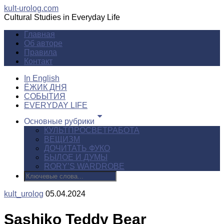
kult-urolog.com
Cultural Studies in Everyday Life
Главная
Об авторе
Правила
Контакт
In English
ЁЖИК ДНЯ
СОБЫТИЯ
EVERYDAY LIFE
Основные рубрики
КУЛЬТПРОСВЕТРАБОТА
ВЕЩИЗМ
ДОЧИТАТЬ ФУКО
БЫЛОЕ И ДУМЫ
RORY’S WARDROBE
kult_urolog
05.04.2024
Sashiko Teddy Bear