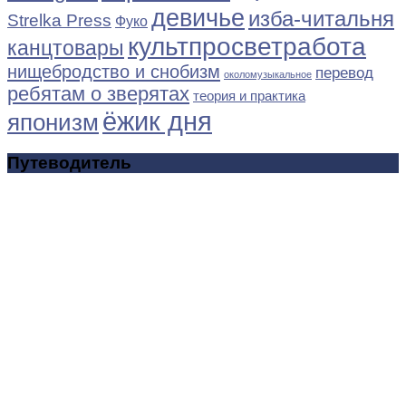
девичье
изба-читальня
Strelka Press
Фуко
культпросветработа
канцтовары
нищебродство и снобизм
перевод
околомузыкальное
ребятам о зверятах
теория и практика
ёжик дня
японизм
Путеводитель