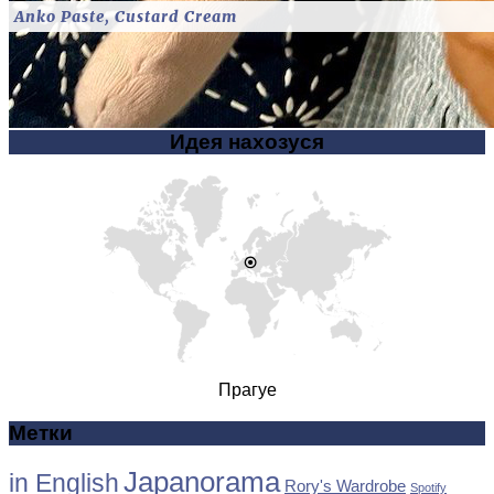
Anko Paste, Custard Cream
Идея нахозуся
Прагуе
Метки
Japanorama
in English
Rory's Wardrobe
Spotify