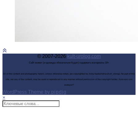
© 2007-2026
kult-urolog.com
Сайт может (и однажды обязательно будет) содержать материалы 18+
All of the content and photography herein, unless otherwise noted, are copyrighted by Anita Nadezhdina (Kult_urolog). No part of this
site, nor any of the content, may be used or reproduced in any manner without permission of the copyright holder. Хотя кого это
волнует?
WordPress Theme by
pipdig
×