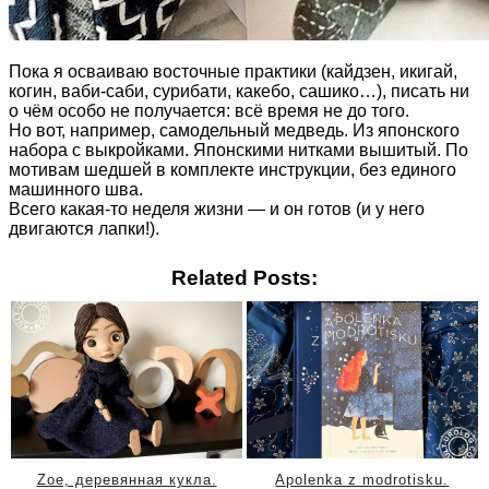
Пока я осваиваю восточные практики (кайдзен, икигай,
когин, ваби-саби, сурибати, какебо, сашико…), писать ни
о чём особо не получается: всё время не до того.
Но вот, например, самодельный медведь. Из японского
набора с выкройками. Японскими нитками вышитый. По
мотивам
шедшей в комплекте инструкции, без единого
машинного шва.
Всего какая-то неделя жизни — и он готов (и у него
двигаются лапки!).
Related Posts:
Zoe, деревянная кукла.
Apolenka z modrotisku.