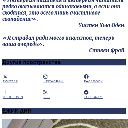
«Интересы писателя и интересы читателя
редко оказываются одинаковыми, а если они
сходятся, это всего лишь счастливое
совпадение».
Уистен Хью Оден.
«Я страдал ради моего искусства, теперь
ваша очередь».
Стивен Фрай.
Другие пространства
TWITTER
INSTAGRAM
FACEBOOK
BLOGLOVIN
RSS
TELEGRAM
ЁЖИК ДНЯ