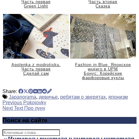
Часть первая
Часть вторая
Green Light
Сказка
Apolenka z modrotisku.
Fashion in Blue. Японское
Часть первая
индиго в UPM
Сделай сам
Бонус: Корейские
фарфоровые куклы
Share:
Japanorama
,
девичье
,
ребятам о зверятах
,
японизм
Previous
Pokojovky
Next Text
Про луну
Поиск на сайте