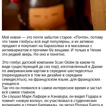
Моё новое — это почти забытое старое. «Почти», потому
что такие глобусы всё ещё популярны, и их активно
продают и покупают на барахолках и в магазинах с
антиквариатом и прочими б/у вещами. И только в Чехии
это редкий зверь. Но оно и понятно.
Это глобус датской компании Scan Globe (в каком-то
виде существующей до сих пор), изготовленный в Дании
по американским картам в середине шестидесятых
(переиздавался в том же дизайне в середине
семидесятых), на французском языке, для французских
учащихся.
Так что он появился в самое интересное время и застал
всё самое главное.
Он слушал Мари Лафоре и Азнавура, он видел Годара и
помнит «новую волну», он участвовал в студенческих
волнениях и строил баррикады, он читал Ролана Барта и