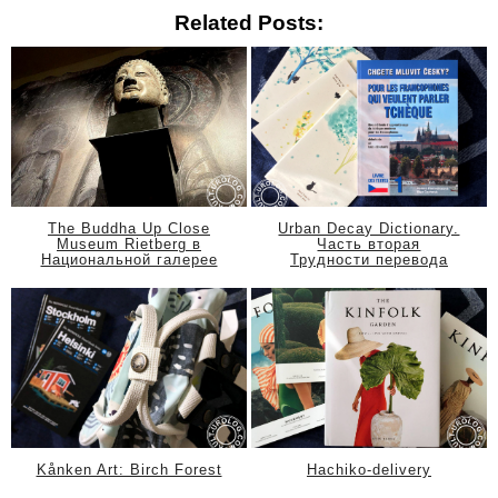
Related Posts:
The Buddha Up Close
Urban Decay Dictionary.
Museum Rietberg в
Часть вторая
Национальной галерее
Трудности перевода
Kånken Art: Birch Forest
Hachiko-delivery