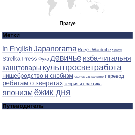
Прагуе
Метки
Japanorama
in English
Rory's Wardrobe
Spotify
девичье
изба-читальня
Strelka Press
Фуко
культпросветработа
канцтовары
нищебродство и снобизм
перевод
околомузыкальное
ребятам о зверятах
теория и практика
ёжик дня
японизм
Путеводитель