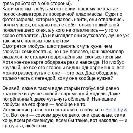
грязь работают в обе стороны).
Как и многим глобусам его серии, нашему не хватает
полоски-экватора из прозрачной пластмассы. Судя по
фотографиям, которые удалось найти, они отвалились
почти у всех, оставив после себя только тонкий слой
пожелтевшего клея, а у кого не отвалились — у того
скоро отвалятся. Да и выглядят они жутковато, лучше уж
так, чем с полным комплектом.
Смотрятся глобусы шестидесятых чуть хуже, чем
глобусы семидесятых, но нам повезло, наш экземпляр
оказался не столько повреждённым, сколько грязным.
Хотя кое-где карта ободрана раз и навсегда. Но глобус
круглый, не все его стороны видны одновременно, всё
можно развернуть к стене — это раз. Два: ободрана
только часть с легендой, кому она вообще нужна?
Энивей, даже в таком виде старый глобус всё равно
красивее и лучше любой современной модели. Даже
потрёпанный, даже чуть-чуть облезлый. Нынешние
глобусы на его фоне — вообще не то.
Исключение разве что составляют глобусы от
Bellerby &
Co
. Вот они — совсем другое дело, они красивые, сама
хочу, всем рекомендую, всем бы такие, вот накоплю — и
сразу ага, люблю их.