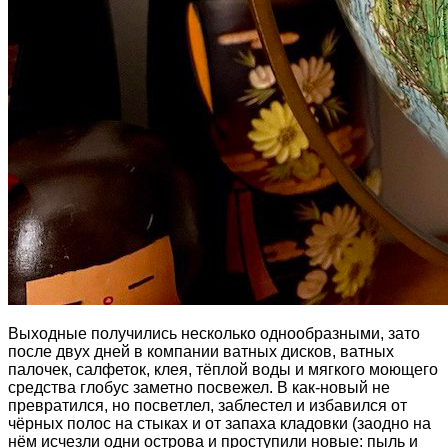
Выходные получились несколько однообразными, зато
после двух дней в компании ватных дисков, ватных
палочек, салфеток, клея, тёплой воды и мягкого моющего
средства глобус заметно посвежел. В как-новый не
превратился, но посветлел, заблестел и избавился от
чёрных полос на стыках и от запаха кладовки (заодно на
нём исчезли одни острова и проступили новые: пыль и