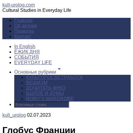
kult-urolog.com
Cultural Studies in Everyday Life
Главная
Об авторе
Правила
Контакт
In English
ЁЖИК ДНЯ
СОБЫТИЯ
EVERYDAY LIFE
Основные рубрики
КУЛЬТПРОСВЕТРАБОТА
ВЕЩИЗМ
ДОЧИТАТЬ ФУКО
БЫЛОЕ И ДУМЫ
RORY’S WARDROBE
kult_urolog
02.07.2023
Глобус Франции