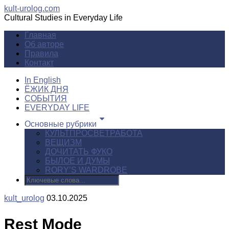
kult-urolog.com
Cultural Studies in Everyday Life
Главная
Об авторе
Правила
Контакт
In English
ЁЖИК ДНЯ
СОБЫТИЯ
EVERYDAY LIFE
Основные рубрики
КУЛЬТПРОСВЕТРАБОТА
ВЕЩИЗМ
ДОЧИТАТЬ ФУКО
БЫЛОЕ И ДУМЫ
RORY’S WARDROBE
kult_urolog
03.10.2025
Rest Mode