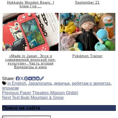
Hokkaido Wooden Bears: I
September 21
knew I’ve …
«Made in Japan. Эссе о
Pokémon Trainer
современной японской поп-
культуре». Часть вторая
Видеоигры и кино
Share:
in English
,
Japanorama
,
девичье
,
ребятам о зверятах
,
японизм
Previous
Paper Theatres (Maison Ghibli)
Next Text
Ibuki Mountain & Snow
Поиск на сайте