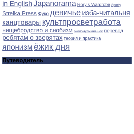
Japanorama
in English
Rory's Wardrobe
Spotify
девичье
изба-читальня
Strelka Press
Фуко
культпросветработа
канцтовары
нищебродство и снобизм
перевод
околомузыкальное
ребятам о зверятах
теория и практика
ёжик дня
японизм
Путеводитель