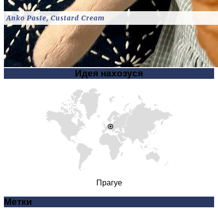
Anko Paste, Custard Cream
Идея нахозуся
Прагуе
Метки