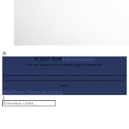
© 2007-2026
kult-urolog.com
Сайт может (и однажды обязательно будет) содержать материалы 18+
All of the content and photography herein, unless otherwise noted, are copyrighted by Anita Nadezhdina (Kult_urolog). No part of this
site, nor any of the content, may be used or reproduced in any manner without permission of the copyright holder. Хотя кого это
волнует?
WordPress Theme by
pipdig
×