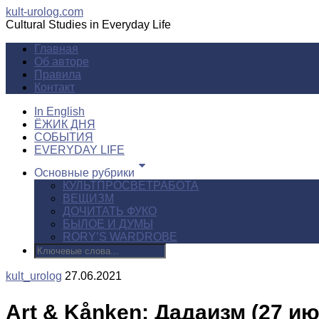
kult-urolog.com
Cultural Studies in Everyday Life
Главная
Об авторе
Правила
Контакт
In English
ЁЖИК ДНЯ
СОБЫТИЯ
EVERYDAY LIFE
Основные рубрики
КУЛЬТПРОСВЕТРАБОТА
ВЕЩИЗМ
ДОЧИТАТЬ ФУКО
БЫЛОЕ И ДУМЫ
RORY’S WARDROBE
kult_urolog
27.06.2021
Art & Kånken: Дадаизм (27 ию