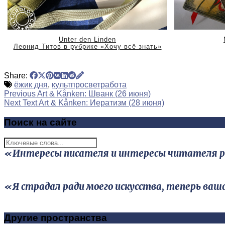
Unter den Linden
Леонид Титов в рубрике «Хочу всё знать»
Share:
ёжик дня
,
культпросветработа
Previous
Art & Kånken: Шванк (26 июня)
Next Text
Art & Kånken: Иератизм (28 июня)
Поиск на сайте
«Интересы писателя и интересы читателя редк
«Я страдал ради моего искусства, теперь ваш
Другие пространства