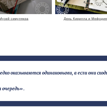
Музей симулякра
День Кирилла и Мефодия
о оказываются одинаковыми, а если они сходя
а очередь».