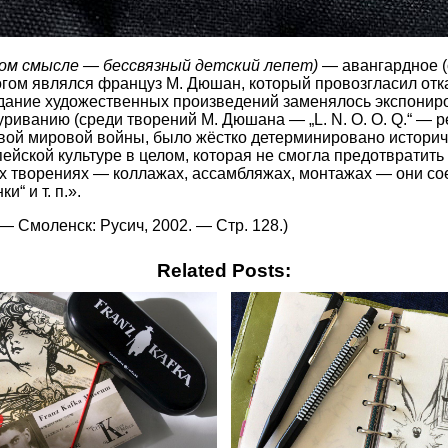
сном смысле — бессвязный детский лепет)
— авангардное (
ом являлся француз М. Дюшан, который провозгласил отка
здание художественных произведений заменялось экспониро
риванию (среди творений М. Дюшана — „L. N. O. O. Q.“ — 
ервой мировой войны, было жёстко детерминировано истори
ейской культуре в целом, которая не смогла предотвратить
их творениях — коллажах, ассамбляжах, монтажах — они с
“ и т. п.».
 Смоленск: Русич, 2002. — Стр. 128.)
Related Posts: