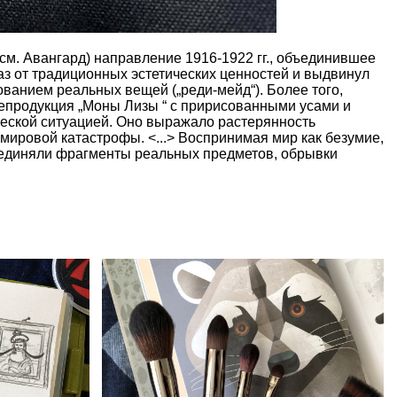
см. Авангард) направление 1916-1922 гг., объединившее
з от традиционных эстетических ценностей и выдвинул
ванием реальных вещей („реди-мейд“). Более того,
репродукция „Моны Лизы “ с пририсованными усами и
ческой ситуацией. Оно выражало растерянность
 мировой катастрофы. <...> Воспринимая мир как безумие,
оединяли фрагменты реальных предметов, обрывки