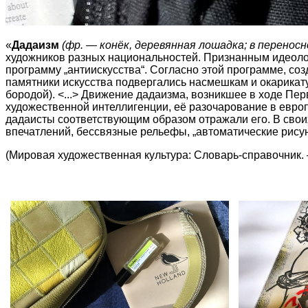
«
Дадаизм
(фр. — конёк, деревянная лошадка; в перено
художников разных национальностей. Признанным идеолог
программу „антиискусства“. Согласно этой программе
, со
памятники искусства подвергались насмешкам и окарикату
бородой). <...> Движение дадаизма, возникшее в ходе П
художественной интеллигенции, её разочарование в европ
дадаисты соответствующим образом отражали его. В сво
впечатлений, бессвязные рельефы, „автоматические рисунки
(Мировая художественная культура: Словарь-справочник. —