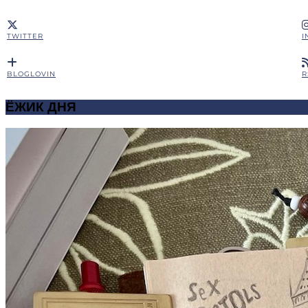
TWITTER
I
BLOGLOVIN
R
ЁЖИК ДНЯ