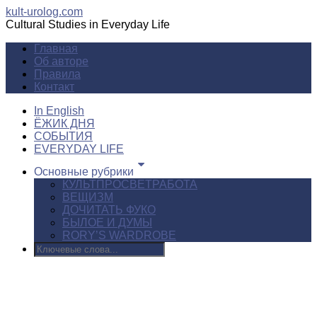
kult-urolog.com
Cultural Studies in Everyday Life
Главная
Об авторе
Правила
Контакт
In English
ЁЖИК ДНЯ
СОБЫТИЯ
EVERYDAY LIFE
Основные рубрики
КУЛЬТПРОСВЕТРАБОТА
ВЕЩИЗМ
ДОЧИТАТЬ ФУКО
БЫЛОЕ И ДУМЫ
RORY’S WARDROBE