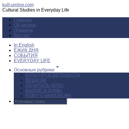
kult-urolog.com
Cultural Studies in Everyday Life
Главная
Об авторе
Правила
Контакт
In English
ЁЖИК ДНЯ
СОБЫТИЯ
EVERYDAY LIFE
Основные рубрики
КУЛЬТПРОСВЕТРАБОТА
ВЕЩИЗМ
ДОЧИТАТЬ ФУКО
БЫЛОЕ И ДУМЫ
RORY’S WARDROBE