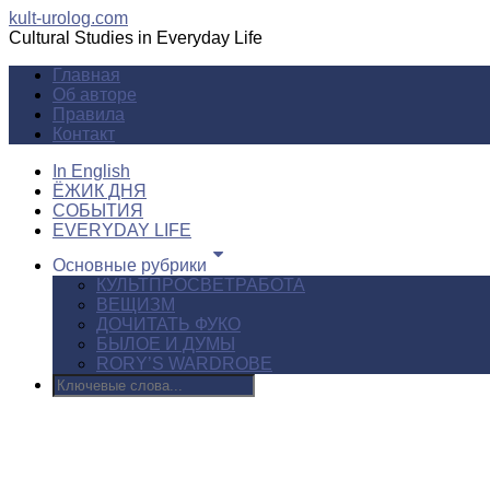
kult-urolog.com
Cultural Studies in Everyday Life
Главная
Об авторе
Правила
Контакт
In English
ЁЖИК ДНЯ
СОБЫТИЯ
EVERYDAY LIFE
Основные рубрики
КУЛЬТПРОСВЕТРАБОТА
ВЕЩИЗМ
ДОЧИТАТЬ ФУКО
БЫЛОЕ И ДУМЫ
RORY’S WARDROBE